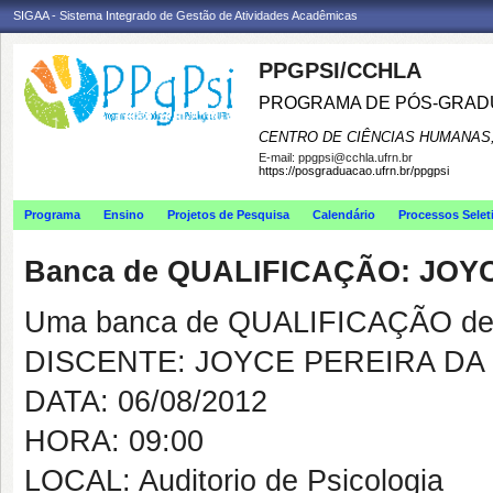
SIGAA - Sistema Integrado de Gestão de Atividades Acadêmicas
PPGPSI/CCHLA
PROGRAMA DE PÓS-GRAD
CENTRO DE CIÊNCIAS HUMANAS,
E-mail:
ppgpsi@cchla.ufrn.br
https://posgraduacao.ufrn.br/ppgpsi
Programa
Ensino
Projetos de Pesquisa
Calendário
Processos Selet
Banca de QUALIFICAÇÃO: JOY
Uma banca de QUALIFICAÇÃO de 
DISCENTE: JOYCE PEREIRA DA
DATA: 06/08/2012
HORA: 09:00
LOCAL: Auditorio de Psicologia