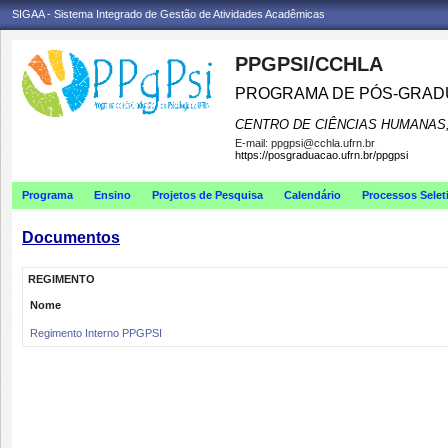
SIGAA - Sistema Integrado de Gestão de Atividades Acadêmicas
PPGPSI/CCHLA
PROGRAMA DE PÓS-GRAD
CENTRO DE CIÊNCIAS HUMANAS,
E-mail:
ppgpsi@cchla.ufrn.br
https://posgraduacao.ufrn.br/ppgpsi
Programa
Ensino
Projetos de Pesquisa
Calendário
Processos Selet
Documentos
REGIMENTO
Nome
Regimento Interno PPGPSI