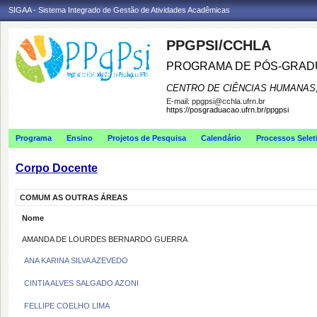
SIGAA - Sistema Integrado de Gestão de Atividades Acadêmicas
PPGPSI/CCHLA
PROGRAMA DE PÓS-GRAD
CENTRO DE CIÊNCIAS HUMANAS,
E-mail:
ppgpsi@cchla.ufrn.br
https://posgraduacao.ufrn.br/ppgpsi
Programa
Ensino
Projetos de Pesquisa
Calendário
Processos Selet
Corpo Docente
COMUM AS OUTRAS ÁREAS
Nome
AMANDA DE LOURDES BERNARDO GUERRA
ANA KARINA SILVA AZEVEDO
CINTIA ALVES SALGADO AZONI
FELLIPE COELHO LIMA