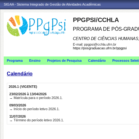
SIGAA - Sistema Integrado de Gestão de Atividades Acadêmicas
PPGPSI/CCHLA
PROGRAMA DE PÓS-GRAD
CENTRO DE CIÊNCIAS HUMANAS,
E-mail:
ppgpsi@cchla.ufrn.br
https://posgraduacao.ufrn.br/ppgpsi
Programa
Ensino
Projetos de Pesquisa
Calendário
Processos Selet
Calendário
2026.1 (VIGENTE)
23/02/2026 à 13/04/2026
→ Matrícula para o período 2026.1.
09/03/2026
→ Início do período letivo 2026.1.
11/07/2026
→ Término do período letivo 2026.1.