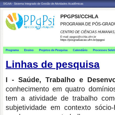
SIGAA - Sistema Integrado de Gestão de Atividades Acadêmicas
PPGPSI/CCHLA
PROGRAMA DE PÓS-GRAD
CENTRO DE CIÊNCIAS HUMANAS,
E-mail:
ppgpsi@cchla.ufrn.br
https://posgraduacao.ufrn.br/ppgpsi
Programa
Ensino
Projetos de Pesquisa
Calendário
Processos Selet
Linhas de pesquisa
I - Saúde, Trabalho e Desenv
conhecimento em quatro domínios
tem a atividade de trabalho co
subjetividade em contexto sócio-