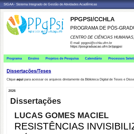
SIGAA - Sistema Integrado de Gestão de Atividades Acadêmicas
PPGPSI/CCHLA
PROGRAMA DE PÓS-GRAD
CENTRO DE CIÊNCIAS HUMANAS,
E-mail:
ppgpsi@cchla.ufrn.br
https://posgraduacao.ufrn.br/ppgpsi
Programa
Ensino
Projetos de Pesquisa
Calendário
Processos Selet
Dissertações/Teses
Clique
aqui
para acessar os arquivos diretamente da Biblioteca Digital de Teses e Di
2026
Dissertações
LUCAS GOMES MACIEL
RESISTÊNCIAS INVISIBI