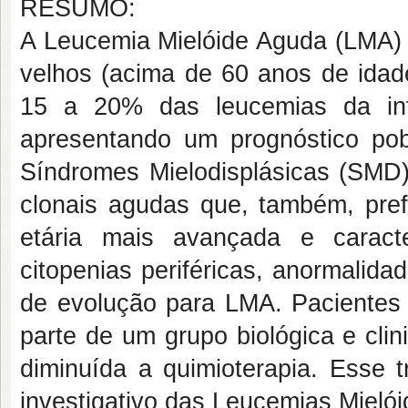
RESUMO:
A Leucemia Mielóide Aguda (LMA) 
velhos (acima de 60 anos de ida
15 a 20% das leucemias da inf
apresentando um prognóstico pob
Síndromes Mielodisplásicas (SMD
clonais agudas que, também, pref
etária mais avançada e caract
citopenias periféricas, anormalid
de evolução para LMA. Pacientes
parte de um grupo biológica e cli
diminuída a quimioterapia. Esse t
investigativo das Leucemias Mieló