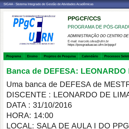
SIGAA - Sistema Integrado de Gestão de Atividades Acadêmicas
PPGCF/CCS
PROGRAMA DE PÓS-GRAD
ADMINISTRAÇÃO DO CENTRO DE
E-mail:
marcelo.silva@ufrn.br
https://posgraduacao.ufrn.br/ppgcf
Programa
Ensino
Projetos de Pesquisa
Calendário
Processos Selet
Banca de DEFESA: LEONARDO
Uma banca de DEFESA de MESTRAD
DISCENTE : LEONARDO DE LI
DATA : 31/10/2016
HORA: 14:00
LOCAL: SALA DE AULA I DO PP