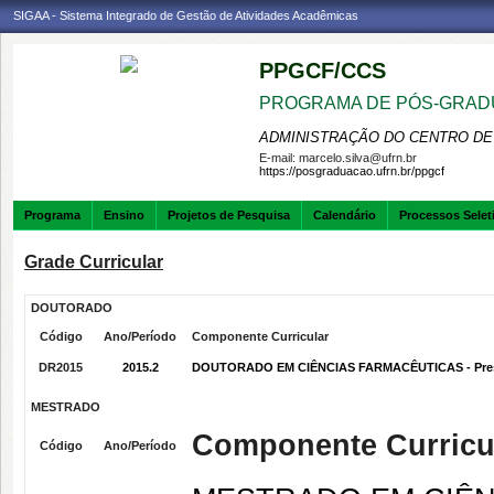
SIGAA - Sistema Integrado de Gestão de Atividades Acadêmicas
PPGCF/CCS
PROGRAMA DE PÓS-GRAD
ADMINISTRAÇÃO DO CENTRO DE
E-mail:
marcelo.silva@ufrn.br
https://posgraduacao.ufrn.br/ppgcf
Programa
Ensino
Projetos de Pesquisa
Calendário
Processos Selet
Grade Curricular
DOUTORADO
Código
Ano/Período
Componente Curricular
DR2015
2015.2
DOUTORADO EM CIÊNCIAS FARMACÊUTICAS - Pres
MESTRADO
Componente Curricu
Código
Ano/Período