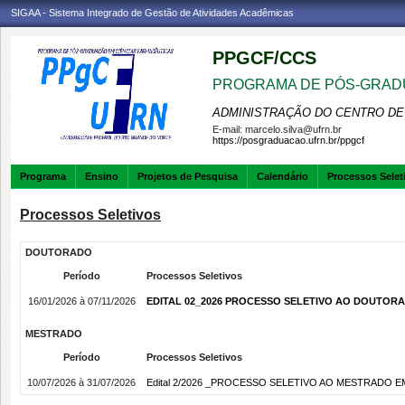
SIGAA - Sistema Integrado de Gestão de Atividades Acadêmicas
PPGCF/CCS
PROGRAMA DE PÓS-GRAD
ADMINISTRAÇÃO DO CENTRO DE
E-mail:
marcelo.silva@ufrn.br
https://posgraduacao.ufrn.br/ppgcf
Programa
Ensino
Projetos de Pesquisa
Calendário
Processos Selet
Processos Seletivos
DOUTORADO
Período
Processos Seletivos
16/01/2026 à 07/11/2026
EDITAL 02_2026 PROCESSO SELETIVO AO DOUTORA
MESTRADO
Período
Processos Seletivos
10/07/2026 à 31/07/2026
Edital 2/2026 _PROCESSO SELETIVO AO MESTRADO E