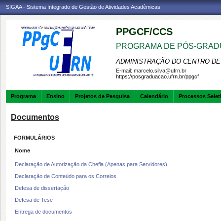
SIGAA - Sistema Integrado de Gestão de Atividades Acadêmicas
PPGCF/CCS
PROGRAMA DE PÓS-GRAD
ADMINISTRAÇÃO DO CENTRO DE
E-mail:
marcelo.silva@ufrn.br
https://posgraduacao.ufrn.br/ppgcf
Programa
Ensino
Projetos de Pesquisa
Calendário
Processos Selet
Documentos
FORMULÁRIOS
Nome
Declaração de Autorização da Chefia (Apenas para Servidores)
Declaração de Conteúdo para os Correios
Defesa de dissertação
Defesa de Tese
Entrega de documentos