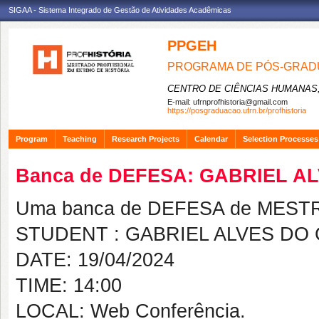
SIGAA - Sistema Integrado de Gestão de Atividades Acadêmicas
PPGEH
PROGRAMA DE PÓS-GRADU
CENTRO DE CIÊNCIAS HUMANAS,
E-mail:
ufrnprofhistoria@gmail.com
https://posgraduacao.ufrn.br/profhistoria
Program
Teaching
Research Projects
Calendar
Selection Processes
Banca de DEFESA: GABRIEL 
Uma banca de DEFESA de MESTRAD
STUDENT : GABRIEL ALVES DO
DATE: 19/04/2024
TIME: 14:00
LOCAL: Web Conferência.