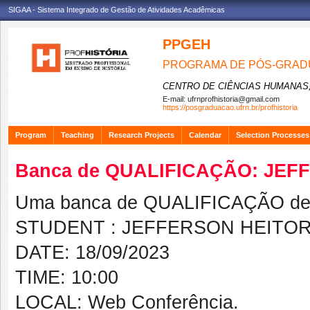
SIGAA - Sistema Integrado de Gestão de Atividades Acadêmicas
PPGEH
PROGRAMA DE PÓS-GRADU
CENTRO DE CIÊNCIAS HUMANAS,
E-mail:
ufrnprofhistoria@gmail.com
https://posgraduacao.ufrn.br/profhistoria
Program
Teaching
Research Projects
Calendar
Selection Processes
Banca de QUALIFICAÇÃO: JEF
Uma banca de QUALIFICAÇÃO de 
STUDENT : JEFFERSON HEITOR
DATE: 18/09/2023
TIME: 10:00
LOCAL: Web Conferência.