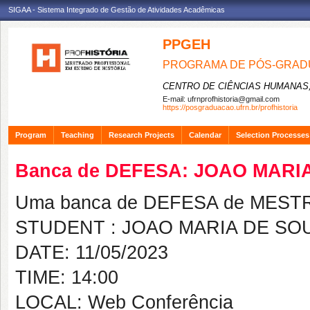
SIGAA - Sistema Integrado de Gestão de Atividades Acadêmicas
PPGEH
PROGRAMA DE PÓS-GRADU
CENTRO DE CIÊNCIAS HUMANAS,
E-mail:
ufrnprofhistoria@gmail.com
https://posgraduacao.ufrn.br/profhistoria
Program
Teaching
Research Projects
Calendar
Selection Processes
Banca de DEFESA: JOAO MARI
Uma banca de DEFESA de MESTRAD
STUDENT : JOAO MARIA DE SO
DATE: 11/05/2023
TIME: 14:00
LOCAL: Web Conferência