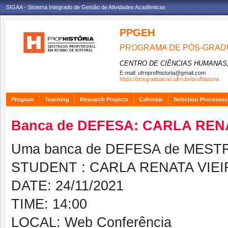
SIGAA - Sistema Integrado de Gestão de Atividades Acadêmicas
PPGEH
PROGRAMA DE PÓS-GRADU
CENTRO DE CIÊNCIAS HUMANAS,
E-mail:
ufrnprofhistoria@gmail.com
https://posgraduacao.ufrn.br/profhistoria
Program
Teaching
Research Projects
Calendar
Selection Processes
Banca de DEFESA: CARLA REN
Uma banca de DEFESA de MESTRAD
STUDENT : CARLA RENATA VIE
DATE: 24/11/2021
TIME: 14:00
LOCAL: Web Conferência