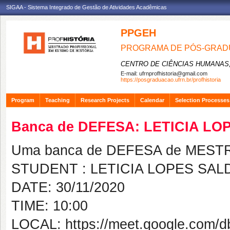
SIGAA - Sistema Integrado de Gestão de Atividades Acadêmicas
PPGEH
PROGRAMA DE PÓS-GRADU
CENTRO DE CIÊNCIAS HUMANAS,
E-mail:
ufrnprofhistoria@gmail.com
https://posgraduacao.ufrn.br/profhistoria
Program
Teaching
Research Projects
Calendar
Selection Processes
Banca de DEFESA: LETICIA L
Uma banca de DEFESA de MESTRAD
STUDENT : LETICIA LOPES SA
DATE: 30/11/2020
TIME: 10:00
LOCAL: https://meet.google.com/db