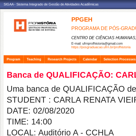
SIGAA - Sistema Integrado de Gestão de Atividades Acadêmicas
PPGEH
PROGRAMA DE PÓS-GRADU
CENTRO DE CIÊNCIAS HUMANAS,
E-mail:
ufrnprofhistoria@gmail.com
https://posgraduacao.ufrn.br/profhistoria
Program
Teaching
Research Projects
Calendar
Selection Processes
Banca de QUALIFICAÇÃO: CAR
Uma banca de QUALIFICAÇÃO de 
STUDENT : CARLA RENATA VIE
DATE: 02/08/2020
TIME: 14:00
LOCAL: Auditório A - CCHLA