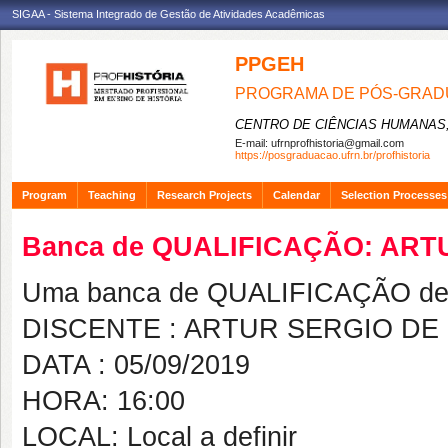
SIGAA - Sistema Integrado de Gestão de Atividades Acadêmicas
PPGEH
PROGRAMA DE PÓS-GRADU
CENTRO DE CIÊNCIAS HUMANAS,
E-mail:
ufrnprofhistoria@gmail.com
https://posgraduacao.ufrn.br/profhistoria
Program
Teaching
Research Projects
Calendar
Selection Processes
Banca de QUALIFICAÇÃO: AR
Uma banca de QUALIFICAÇÃO de 
DISCENTE : ARTUR SERGIO D
DATA : 05/09/2019
HORA: 16:00
LOCAL: Local a definir