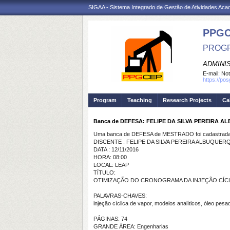
SIGAA - Sistema Integrado de Gestão de Atividades Ac
PPG
PROGR
ADMINI
E-mail:
Not
https://po
Program
Teaching
Research Projects
Ca
Banca de DEFESA: FELIPE DA SILVA PEREIRA 
Uma banca de DEFESA de MESTRADO foi cadastrada 
DISCENTE : FELIPE DA SILVA PEREIRA ALBUQUER
DATA : 12/11/2016
HORA: 08:00
LOCAL: LEAP
TÍTULO:
OTIMIZAÇÃO DO CRONOGRAMA DA INJEÇÃO CÍCL
PALAVRAS-CHAVES:
injeção cíclica de vapor, modelos analíticos, óleo pes
PÁGINAS: 74
GRANDE ÁREA: Engenharias