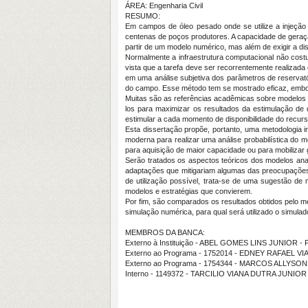
ÁREA: Engenharia Civil
RESUMO:
Em campos de óleo pesado onde se utilize a injeção
centenas de poços produtores. A capacidade de geraçã
partir de um modelo numérico, mas além de exigir a dis
Normalmente a infraestrutura computacional não cost
vista que a tarefa deve ser recorrentemente realizad
em uma análise subjetiva dos parâmetros de reservat
do campo. Esse método tem se mostrado eficaz, embora
Muitas são as referências acadêmicas sobre modelos an
los para maximizar os resultados da estimulação de 
estimular a cada momento de disponibilidade do recurs
Esta dissertação propõe, portanto, uma metodologia i
moderna para realizar uma análise probabilística do m
para aquisição de maior capacidade ou para mobiliz
Serão tratados os aspectos teóricos dos modelos analí
adaptações que mitigariam algumas das preocupações 
de utilização possível, trata-se de uma sugestão de 
modelos e estratégias que convierem.
Por fim, são comparados os resultados obtidos pelo mé
simulação numérica, para qual será utilizado o simu
MEMBROS DA BANCA:
Externo à Instituição - ABEL GOMES LINS JUNIOR 
Externo ao Programa - 1752014 - EDNEY RAFAEL 
Externo ao Programa - 1754344 - MARCOS ALLYS
Interno - 1149372 - TARCILIO VIANA DUTRA JUNIOR