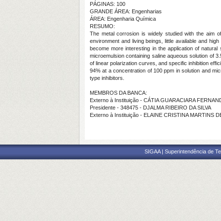
PÁGINAS: 100
GRANDE ÁREA: Engenharias
ÁREA: Engenharia Química
RESUMO:
The metal corrosion is widely studied with the aim of
environment and living beings, little available and high
become more interesting in the application of natural 
microemulsion containing saline aqueous solution of 3
of linear polarization curves, and specific inhibition 
94% at a concentration of 100 ppm in solution and micr
type inhibitors.
MEMBROS DA BANCA:
Externo à Instituição - CÁTIA GUARACIARA FERNA
Presidente - 348475 - DJALMA RIBEIRO DA SILVA
Externo à Instituição - ELAINE CRISTINA MARTINS
SIGAA | Superintendência de Te