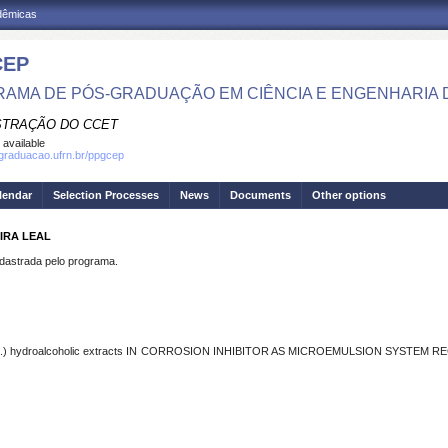
adêmicas
CEP
AMA DE PÓS-GRADUAÇÃO EM CIÊNCIA E ENGENHARIA 
STRAÇÃO DO CCET
 available
sgraduacao.ufrn.br/ppgcep
lendar
Selection Processes
News
Documents
Other options
IRA LEAL
strada pelo programa.
.)
hydroalcoholic extracts IN CORROSION INHIBITOR AS MICROEMULSION SYSTEM