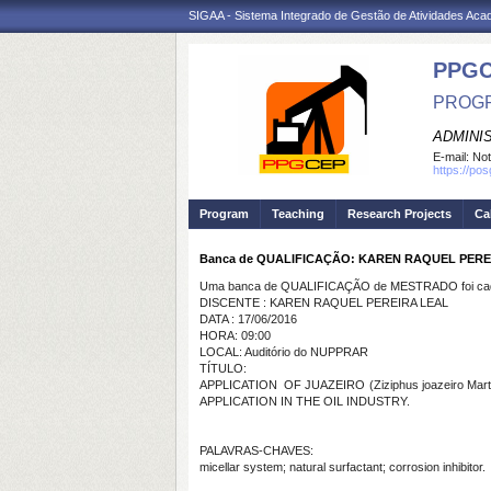
SIGAA - Sistema Integrado de Gestão de Atividades Ac
PPG
PROGR
ADMINI
E-mail:
Not
https://po
Program
Teaching
Research Projects
Ca
Banca de QUALIFICAÇÃO: KAREN RAQUEL PERE
Uma banca de QUALIFICAÇÃO de MESTRADO foi cada
DISCENTE : KAREN RAQUEL PEREIRA LEAL
DATA : 17/06/2016
HORA: 09:00
LOCAL: Auditório do NUPPRAR
TÍTULO:
APPLICATION OF JUAZEIRO
(Ziziphus joazeiro Mart
APPLICATION IN THE OIL INDUSTRY.
PALAVRAS-CHAVES:
micellar system; natural surfactant; corrosion inhibitor.