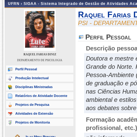
UFRN ›
SIGAA - Sistema Integrado de Gestão de Atividades A
Raquel Farias D
PSI - DEPARTAMEN
Perfil Pessoal
Descrição pessoa
RAQUEL FARIAS DINIZ
Doutora e mestre 
DEPARTAMENTO DE PSICOLOGIA
Grande do Norte. 
Perfil Pessoal
Pessoa-Ambiente 
Produção Intelectual
de graduação e pó
Disciplinas Ministradas
nas Ciências Huma
Relatórios de Atividade Docente
ambiental e estilos
Projetos de Pesquisa
aos debates sobre 
Atividades de Extensão
Formação acadêmi
Projetos de Monitoria
profissional, etc.
Ir ao Menu Principal