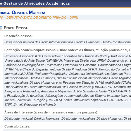
de Gestão de Atividades Acadêmicas
hiago Oliveira Moreira
PR - DEPARTAMENTO DE DIREITO PRIVADO - DIPRI
Perfil Pessoal
Descrição pessoal
Pesquisador na área de Direito Internacional dos Direitos Humanos, Direito Constitucional
Formação acadêmica/profissional (Onde obteve os títulos, atuação profissional, et
Professor Associado II da Universidade Federal do Rio Grande do Norte (Graduação e Me
Universidade do País Basco (UPV/EHU). Mestre em Direito pela UFRN. Doutorando em D
Estância de Investigação na Universidad Externado de Colombia. Coordenador do Prog
UFRN. Vice-Chefe do Departamento de Direito Privado da UFRN. Membro do Conselho Nac
Internacional (ABDI). Professor/Pesquisador Visitante da Universidade Lusófona do Porto
Internacional dos Direitos Humanos, Direito Constitucional Internacional e Direito Migrató
Internacional dos Direitos Humanos e as Pessoas em Situação de Vulnerabilidade (CNP
Observatório de Direito Internacional do Rio Grande do Norte (OBDI/UFRN). Membro titula
Atenção aos Refugiados, Apátridas e Migrantes do Rio Grande do Norte (CERAM/RN). M
e Fiscalização de decisões, deliberações e recomendações do Sistema Interamericano 
Justiça Federal da 5ª Região (UMF/JF5). Lattes: http://lattes.cnpq.br/8030681636075210.
976X. E-mail: thiago.moreira@ufrn.br
Áreas de Interesse
(áreas de interesse de ensino e pesquisa)
Direito Internacional. Direitos Humanos. Direito Internacional dos Direitos Humanos. Direi
Currículo Lattes: