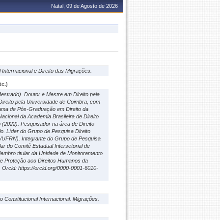
Natal, 09 de Agosto de 2026
 Internacional e Direito das Migrações.
c.)
strado). Doutor e Mestre em Direito pela
ireito pela Universidade de Coimbra, com
rama de Pós-Graduação em Direito da
ional da Academia Brasileira de Direito
 (2022). Pesquisador na área de Direito
rio. Líder do Grupo de Pesquisa Direito
q/UFRN). Integrante do Grupo de Pesquisa
r do Comitê Estadual Intersetorial de
embro titular da Unidade de Monitoramento
de Proteção aos Direitos Humanos da
 Orcid: https://orcid.org/0000-0001-6010-
to Constitucional Internacional. Migrações.