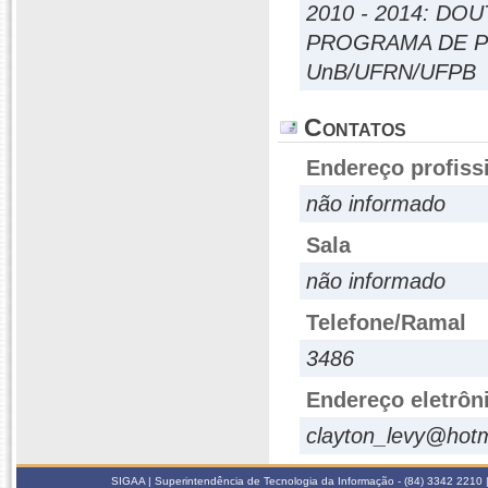
2010 - 2014: D
PROGRAMA DE P
UnB/UFRN/UFPB
Contatos
Endereço profiss
não informado
Sala
não informado
Telefone/Ramal
3486
Endereço eletrôn
clayton_levy@hot
SIGAA | Superintendência de Tecnologia da Informação - (84) 3342 2210 