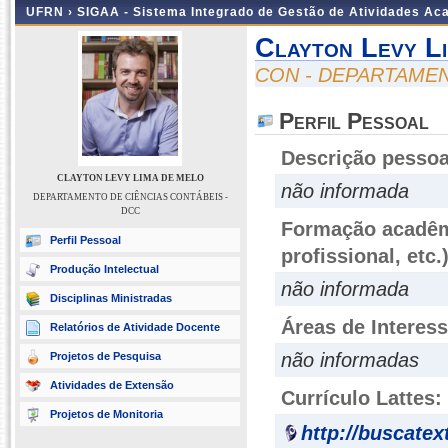
UFRN ›
SIGAA - Sistema Integrado de Gestão de Atividades A
Clayton Levy L
CON - DEPARTAMEN
Perfil Pessoal
Descrição pessoa
CLAYTON LEVY LIMA DE MELO
não informada
DEPARTAMENTO DE CIÊNCIAS CONTÁBEIS -
DCC
Formação acadêmi
Perfil Pessoal
profissional, etc.
Produção Intelectual
não informada
Disciplinas Ministradas
Áreas de Interes
Relatórios de Atividade Docente
não informadas
Projetos de Pesquisa
Atividades de Extensão
Currículo Lattes:
Projetos de Monitoria
http://buscatex