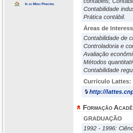
contábeis; Contabi
Ir ao Menu Principal
Contabilidade indu
Prática contábil.
Áreas de Interes
Contabilidade de c
Controladoria e co
Avaliação econômic
Métodos quantitati
Contabilidade regul
Currículo Lattes:
http://lattes.c
Formação Acadê
GRADUAÇÃO
1992 - 1996: Ciên