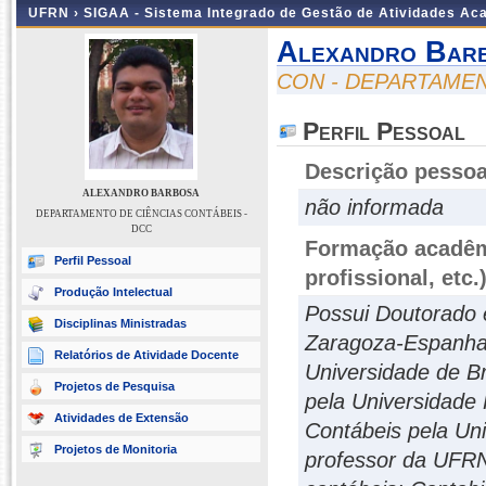
UFRN ›
SIGAA - Sistema Integrado de Gestão de Atividades A
Alexandro Bar
CON - DEPARTAMEN
Perfil Pessoal
Descrição pessoa
ALEXANDRO BARBOSA
não informada
DEPARTAMENTO DE CIÊNCIAS CONTÁBEIS -
DCC
Formação acadêmi
Perfil Pessoal
profissional, etc.
Produção Intelectual
Possui Doutorado 
Disciplinas Ministradas
Zaragoza-Espanha 
Relatórios de Atividade Docente
Universidade de Br
Projetos de Pesquisa
pela Universidade
Atividades de Extensão
Contábeis pela Un
Projetos de Monitoria
professor da UFRN