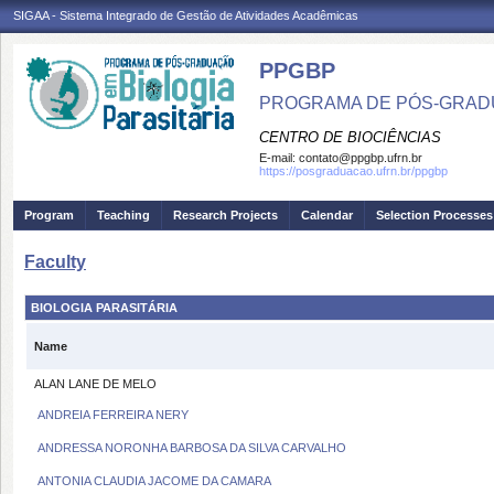
SIGAA - Sistema Integrado de Gestão de Atividades Acadêmicas
PPGBP
PROGRAMA DE PÓS-GRADU
CENTRO DE BIOCIÊNCIAS
E-mail:
contato@ppgbp.ufrn.br
https://posgraduacao.ufrn.br/ppgbp
Program
Teaching
Research Projects
Calendar
Selection Processes
Faculty
BIOLOGIA PARASITÁRIA
Name
ALAN LANE DE MELO
ANDREIA FERREIRA NERY
ANDRESSA NORONHA BARBOSA DA SILVA CARVALHO
ANTONIA CLAUDIA JACOME DA CAMARA