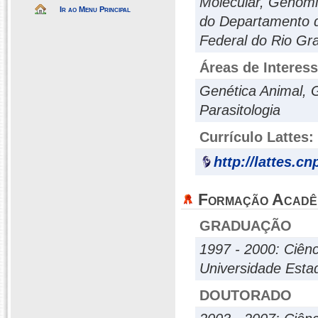
Molecular, Genômic
Ir ao Menu Principal
do Departamento de
Federal do Rio Gr
Áreas de Interes
Genética Animal, 
Parasitologia
Currículo Lattes:
http://lattes.c
Formação Acadê
GRADUAÇÃO
1997 - 2000: Ciênc
Universidade Estad
DOUTORADO