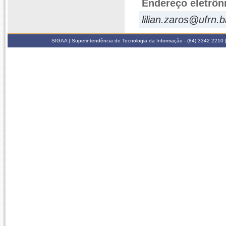
Endereço eletrôn
lilian.zaros@ufrn.b
SIGAA | Superintendência de Tecnologia da Informação - (84) 3342 2210 