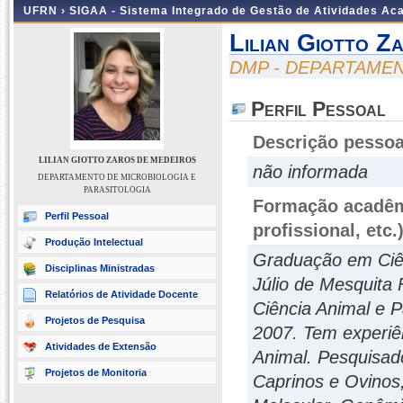
UFRN ›
SIGAA - Sistema Integrado de Gestão de Atividades A
Lilian Giotto Z
DMP - DEPARTAMEN
Perfil Pessoal
Descrição pessoa
LILIAN GIOTTO ZAROS DE MEDEIROS
não informada
DEPARTAMENTO DE MICROBIOLOGIA E
PARASITOLOGIA
Formação acadêmi
Perfil Pessoal
profissional, etc.
Produção Intelectual
Graduação em Ciên
Disciplinas Ministradas
Júlio de Mesquita
Relatórios de Atividade Docente
Ciência Animal e 
Projetos de Pesquisa
2007. Tem experiê
Atividades de Extensão
Animal. Pesquisa
Projetos de Monitoria
Caprinos e Ovinos,