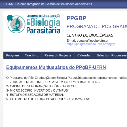
SIGAA - Sistema Integrado de Gestão de Atividades Acadêmicas
PPGBP
PROGRAMA DE PÓS-GRADU
CENTRO DE BIOCIÊNCIAS
E-mail:
contato@ppgbp.ufrn.br
https://posgraduacao.ufrn.br/ppgbp
Program
Teaching
Research Projects
Calendar
Selection Processes
Equipamentos Multiusuários do PPgBP-UFRN
O Programa de Pós-Graduação em Biologia Parasitária possui os equipamentos multius
1- 7500 FAST REAL-TIME PCR SYSTEM / APPLYED BIOSYSTENS
2- CABINE DE SEGURANÇA BIOLÓGICA / VECO
3- MICROSCÓPIO INVERTIDO / OLYMPUS
4- ESTUFA DE SECAGEM DE MATERIAL
5- CITOMETRO DE FLUXO BD ACURRI / BD BIOSYSTENS