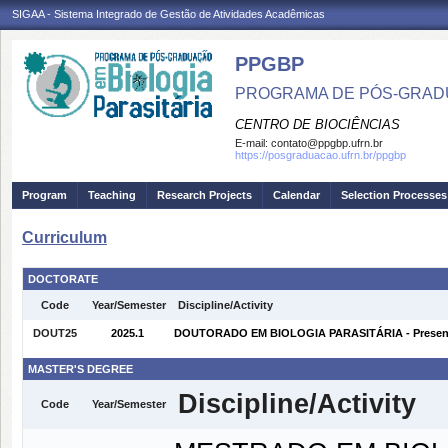
SIGAA - Sistema Integrado de Gestão de Atividades Acadêmicas
PPGBP
PROGRAMA DE PÓS-GRADU
CENTRO DE BIOCIÊNCIAS
E-mail:
contato@ppgbp.ufrn.br
https://posgraduacao.ufrn.br/ppgbp
Program
Teaching
Research Projects
Calendar
Selection Processes
Curriculum
DOCTORATE
Code
Year/Semester
Discipline/Activity
DOUT25
2025.1
DOUTORADO EM BIOLOGIA PARASITÁRIA - Presenc
MASTER'S DEGREE
Discipline/Activity
Code
Year/Semester