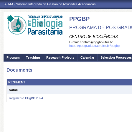
SIGAA - Sistema Integrado de Gestão de Atividades Acadêmicas
PPGBP
PROGRAMA DE PÓS-GRADU
CENTRO DE BIOCIÊNCIAS
E-mail:
contato@ppgbp.ufrn.br
https://posgraduacao.ufrn.br/ppgbp
Program
Teaching
Research Projects
Calendar
Selection Processes
Documents
REGIMENT
Name
Regimento PPgBP 2024