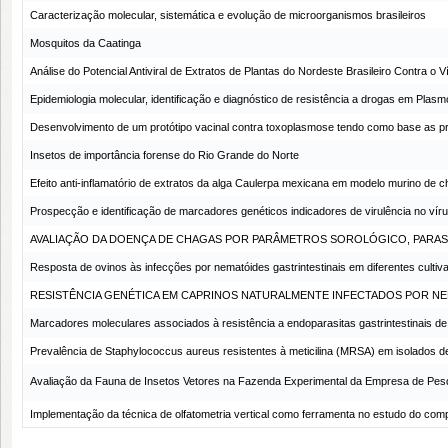
Caracterização molecular, sistemática e evolução de microorganismos brasileiros
Mosquitos da Caatinga
Análise do Potencial Antiviral de Extratos de Plantas do Nordeste Brasileiro Contra o 
Epidemiologia molecular, identificação e diagnóstico de resistência a drogas em Plas
Desenvolvimento de um protótipo vacinal contra toxoplasmose tendo como base as 
Insetos de importância forense do Rio Grande do Norte
Efeito anti-inflamatório de extratos da alga Caulerpa mexicana em modelo murino de 
Prospecção e identificação de marcadores genéticos indicadores de virulência no v
AVALIAÇÃO DA DOENÇA DE CHAGAS POR PARÂMETROS SOROLÓGICO, PARA
Resposta de ovinos às infecções por nematóides gastrintestinais em diferentes cultiv
RESISTÊNCIA GENÉTICA EM CAPRINOS NATURALMENTE INFECTADOS POR NE
Marcadores moleculares associados à resistência a endoparasitas gastrintestinais de
Prevalência de Staphylococcus aureus resistentes à meticilina (MRSA) em isolados de
Avaliação da Fauna de Insetos Vetores na Fazenda Experimental da Empresa de Pesq
Implementação da técnica de olfatometria vertical como ferramenta no estudo do co