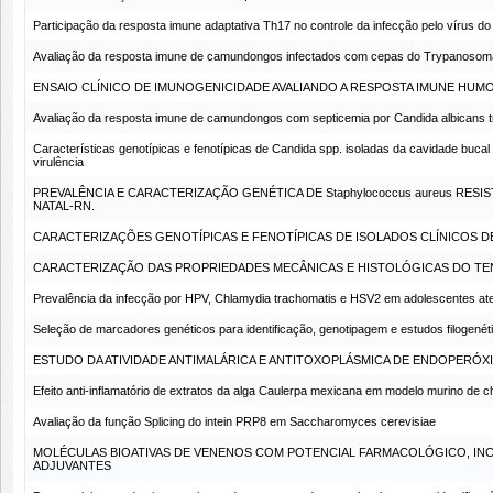
Participação da resposta imune adaptativa Th17 no controle da infecção pelo vírus 
Avaliação da resposta imune de camundongos infectados com cepas do Trypanosoma cr
ENSAIO CLÍNICO DE IMUNOGENICIDADE AVALIANDO A RESPOSTA IMUNE HUMOR
Avaliação da resposta imune de camundongos com septicemia por Candida albicans t
Características genotípicas e fenotípicas de Candida spp. isoladas da cavidade bucal
virulência
PREVALÊNCIA E CARACTERIZAÇÃO GENÉTICA DE Staphylococcus aureus RESI
NATAL-RN.
CARACTERIZAÇÕES GENOTÍPICAS E FENOTÍPICAS DE ISOLADOS CLÍNICOS DE 
CARACTERIZAÇÃO DAS PROPRIEDADES MECÂNICAS E HISTOLÓGICAS DO TE
Prevalência da infecção por HPV, Chlamydia trachomatis e HSV2 em adolescentes at
Seleção de marcadores genéticos para identificação, genotipagem e estudos filogenét
ESTUDO DA ATIVIDADE ANTIMALÁRICA E ANTITOXOPLÁSMICA DE ENDOPERÓXI
Efeito anti-inflamatório de extratos da alga Caulerpa mexicana em modelo murino de 
Avaliação da função Splicing do intein PRP8 em Saccharomyces cerevisiae
MOLÉCULAS BIOATIVAS DE VENENOS COM POTENCIAL FARMACOLÓGICO, I
ADJUVANTES