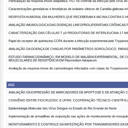
Participação da resposta imune adaptativa Th17 no controle da infecção pelo vírus 
Caracterizações genotípicas e fenotípicas de isolados clinicos de Candida glabrata o
RESPOSTA HUMORAL EM MULHERES QUE RECEBERAM A VACINA CONTRA O H
AVALIAÇÃO IMUNOLOGICA DAS DOENÇAS LINFOPROLIFERATIVAS CRÔNICAS 
CARACTERIZAÇÃO DAS CÉLULAS T γδ PRODUTORAS DE INTERLEUCINA-17 N
Papel do receptor de quimiocina CCR4 durante a infecção experimental pelo Trypano
AVALIAÇÃO DA DOENÇA DE CHAGAS POR PARÂMETROS SOROLÓGICO, PARAS
ESTUDO FARMACODINÂMICO, EM MODELO DE MALÁRIA EXPERIMENTAL, D
MOLECULARES DE RESISTÊNCIA EM Plasmodium falciparum.
Avaliação da resposta imune de camundongos infectados com cepas do Trypanosoma cruzi
2011
AVALIAÇÃO DA EXPRESSÃO DE MARCADORES DE APOPTOSE E DE ATIVAÇÃO C
CONVÊNIO ENTRE FIOCRUZ/IOC E UFRN: COOPERAÇÃO TÉCNICO-CIENTÍFICA 
Epidemiologia Molecular dos Vírus Dengue no Estado do Rio Grande do Norte
Implementação de armadilhas de oviposição nas ações de monitoramento do mosquito A
MONITORAMENTO E CONTROLE DA INFESTAÇÃO POR TRANSMISSORES DA DE