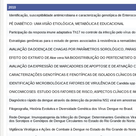
2010
Identificação, susceptibilidade antimicrobiana e caracterização genotípica de Enteroc
PÉ DIABÉTICO: UMA VISÃO ETIOLÓGICA, METABÓLICA E EDUCACIONAL
Participação da resposta imune adaptativa Th17 no controle da infecção pelo vírus 
Estratégias genômicas para o estudo de genes associados à resistência a nematódeos
AVALIAÇÃO DA DOENÇA DE CHAGAS POR PARÂMETROS SOROLÓGICO, PARA
EFEITO DO EXTRATO DE Aloe vera NA BIODISTRIBUIÇÃO DO PERTECNETATO 
AVALIAÇÃO DA EXPRESSÃO DE MARCADORES DE APOPTOSE E DE ATIVAÇÃO C
CARACTERIZAÇÕES GENOTÍPICAS E FENOTÍPICAS DE ISOLADOS CLÍNICOS DE 
IDENTIFICAÇÃO MICROBIOLÓGICA E FATORES DE VIRULÊNCIA DE Candida sp
ONICOMICOSES: ESTUDO DOS FATORES DE RISCO, ASPECTOS CLÍNICOS E IM
Diagnóstico rápido da dengue através da detecção da proteína NS1 viral em amostras 
Filogeografia, História Evolutiva e Diversidade Genética dos Vírus Dengue no Brasil.
Rede-Dengue: Imunopatogenia da Infecção do Dengue: Determinantes Genéticos Vira
dos Sorotipos e Genótipos de Dengue Circulantes no Estado do Rio Grande do Norte.
Vigilância Virológica e Ações de Combate à Dengue no Estado do Rio Grande do Nort