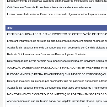
Desenvolvimento de sistemas baseados em marcadores moleculares para identificaçã
Culicídeos em Zonas de Proteção Ambiental de Natal e áreas adjacentes.
Efeitos do alcaloide indólico, Caulerpina, extraído da alga marinha Caulerpa mexican
2012
EFEITO DA GLUCANA B-1,3;- 1,3 NO PROCESSO DE CICATRIZAÇÃO DE FERID
Efeito anti-inflamatório de extratos da alga Caulerpa mexicana em modelo murino de 
Avaliação da resposta imune de camundongos com septicemia por Candida albicans t
Rede de Bioinformática para Estudos em Biotecnologia no Nordeste
Determinação dos níveis normais de subpopulação linfocitária em indivíduos sadios d
AVALIAÇÃO DA RESPOSTA IMUNOLÓGICA E MARCADORES EM MULHERES INFE
FLEBOTOMÍNEOS (DIPTERA: PSYCHODIDAE) EM UNIDADE DE CONSERVAÇÃO 
Detecção molecular da infecção por citomegalovírus em pacientes submetidos a transp
Avaliação da resposta imune de camundongos infectados com cepas do Trypanosoma cr
MONITORAMENTO E CONTROLE DA INFESTAÇÃO POR TRANSMISSORES DA DE
Aperfeiçoamento no uso da Terapia Larval no Hospital Universitário Onofre Lopes- Na