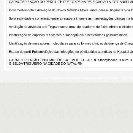
CARACTERIZAÇÃO DO PERFIL TH17 E FOXP3 NA REJEIÇÃO AO ALOTRANSPLA
Desenvolvimento e Avaliação de Novos Métodos Moleculares para o Diagnóstico da 
Sororeatividade e correlação entre a resposta imune e as manifestações clínicas na l
Avaliação da atividade anti-Trypanosoma cruzi de doadores de óxido nítrico e inibidore
Identificação de caprinos resistentes e susceptíveis a nematódeos gastrintestinais
Identificação de marcadores moleculares para as formas clínicas da doença de Chag
Estudo do perfil Epidemiológico das infecções de pé diabético atendidas no Hospital U
CARACTERIZAÇÃO EPIDEMIOLÓGICA E MOLECULAR DE Staphylococcus aureus
GISELDA TRIGUEIRO NA CIDADE DO NATAL-RN
SIGAA | Superintendência de Tecnologia da Informação - (84) 3