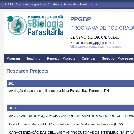
SIGAA - Sistema Integrado de Gestão de Atividades Acadêmicas
PPGBP
PROGRAMA DE PÓS-GRADU
CENTRO DE BIOCIÊNCIAS
E-mail:
contato@ppgbp.ufrn.br
https://posgraduacao.ufrn.br/ppgbp
Program
Teaching
Research Projects
Calendar
Selection Processes
Research Projects
2014
Avaliação da fauna de culicídeos da Mata Estrela, Baia Formosa, RN
2013
AVALIAÇÃO DA DOENÇA DE CHAGAS POR PARÂMETROS SOROLÓGICO, PARA
Caracterização do perfil Th17 em mulheres com Papilomavírus humano (HPV).
CARACTERIZAÇÃO DAS CÉLULAS T γδ PRODUTORAS DE INTERLEUCINA-17 N