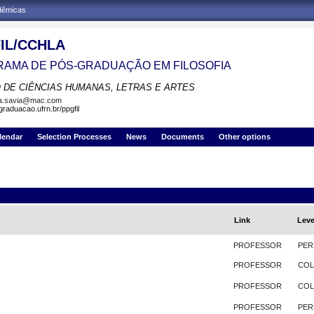
adêmicas
IL/CCHLA
AMA DE PÓS-GRADUAÇÃO EM FILOSOFIA
 DE CIÊNCIAS HUMANAS, LETRAS E ARTES
la.savia@mac.com
graduacao.ufrn.br/ppgfil
lendar
Selection Processes
News
Documents
Other options
Link
Leve
PROFESSOR
PER
PROFESSOR
CO
PROFESSOR
CO
PROFESSOR
PER