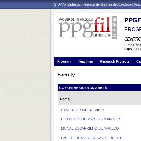
SIGAA - Sistema Integrado de Gestão de Atividades Ac
PPGF
PROGR
CENTRO
E-mail:
de
https://pos
Program
Teaching
Research Projects
Ca
Faculty
COMUM AS OUTRAS ÁREAS
Name
CAMILA DE SOUZA EZIDIO
ELTON JUNIOR MARTINS MARQUES
MONALISA CARRILHO DE MACEDO
PAULO EDUARDO BODZIAK JUNIOR