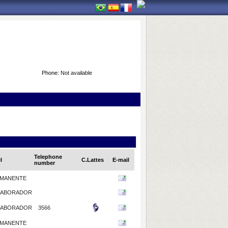
Phone:
Not available
Telephone
l
C.Lattes
E-mail
number
MANENTE
LABORADOR
LABORADOR
3566
MANENTE