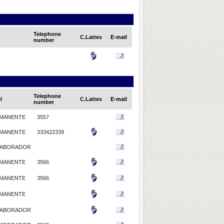
Telephone
C.Lattes
E-mail
number
Telephone
l
C.Lattes
E-mail
number
MANENTE
3557
MANENTE
333422339
ABORADOR
MANENTE
3566
MANENTE
3566
MANENTE
ABORADOR