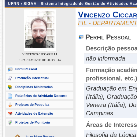
UFRN ›
SIGAA - Sistema Integrado de Gestão de Atividades A
Vincenzo Ciccar
FIL - DEPARTAMEN
Perfil Pessoal
Descrição pessoa
VINCENZO CICCARELLI
não informada
DEPARTAMENTO DE FILOSOFIA
Formação acadêmi
Perfil Pessoal
profissional, etc.
Produção Intelectual
Disciplinas Ministradas
Graduação em Enge
(Itália), Graduaçã
Relatórios de Atividade Docente
Veneza (Itália), D
Projetos de Pesquisa
Campinas
Atividades de Extensão
Projetos de Monitoria
Áreas de Interes
Filosofia da Lógica
Ir ao Menu Principal