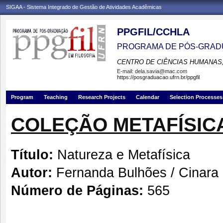
SIGAA - Sistema Integrado de Gestão de Atividades Acadêmicas
PPGFIL/CCHLA
PROGRAMA DE PÓS-GRADU
CENTRO DE CIÊNCIAS HUMANAS,
E-mail:
dela.savia@mac.com
https://posgraduacao.ufrn.br/ppgfil
Program
Teaching
Research Projects
Calendar
Selection Processes
COLEÇÃO METAFÍSIC
Título:
Natureza e Metafísica
Autor:
Fernanda Bulhões / Cinara N
Número de Páginas:
565