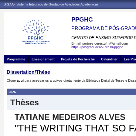
SIGAA - Sistema Integrado de Gestão de Atividades Acadêmicas
PPGHC
PROGRAMA DE PÓS-GRADU
CENTRO DE ENSINO SUPERIOR 
E-mail:
sertoes.ceres.ufrn@gmail.com
https://posgraduacao.ufrn.br/ppghc
Programme
Enseignement
Projets de Pecherche
Calendrier
Les Pro
Dissertation/Thèse
Clique
aqui
para acessar os arquivos diretamente da Biblioteca Digital de Teses e Di
2026
Thèses
TATIANE MEDEIROS ALVES
"THE WRITING THAT SO 