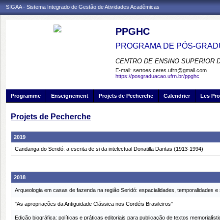
SIGAA - Sistema Integrado de Gestão de Atividades Acadêmicas
PPGHC
PROGRAMA DE PÓS-GRADU
CENTRO DE ENSINO SUPERIOR 
E-mail:
sertoes.ceres.ufrn@gmail.com
https://posgraduacao.ufrn.br/ppghc
Programme
Enseignement
Projets de Pecherche
Calendrier
Les Pro
Projets de Pecherche
2019
Candanga do Seridó: a escrita de si da intelectual Donatilla Dantas (1913-1994)
2018
Arqueologia em casas de fazenda na região Seridó: espacialidades, temporalidades e 
"As apropriações da Antiguidade Clássica nos Cordéis Brasileiros"
Edição biográfica: políticas e práticas editoriais para publicação de textos memorialíst