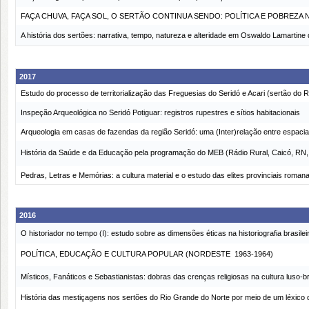
FAÇA CHUVA, FAÇA SOL, O SERTÃO CONTINUA SENDO: POLÍTICA E POBREZA
A história dos sertões: narrativa, tempo, natureza e alteridade em Oswaldo Lamartine
2017
Estudo do processo de territorialização das Freguesias do Seridó e Acari (sertão do 
Inspeção Arqueológica no Seridó Potiguar: registros rupestres e sítios habitacionais
Arqueologia em casas de fazendas da região Seridó: uma (Inter)relação entre espacia
História da Saúde e da Educação pela programação do MEB (Rádio Rural, Caicó, RN, 
Pedras, Letras e Memórias: a cultura material e o estudo das elites provinciais roman
2016
O historiador no tempo (I): estudo sobre as dimensões éticas na historiografia brasilei
POLÍTICA, EDUCAÇÃO E CULTURA POPULAR (NORDESTE  1963-1964)
Místicos, Fanáticos e Sebastianistas: dobras das crenças religiosas na cultura luso-br
História das mestiçagens nos sertões do Rio Grande do Norte por meio de um léxico da