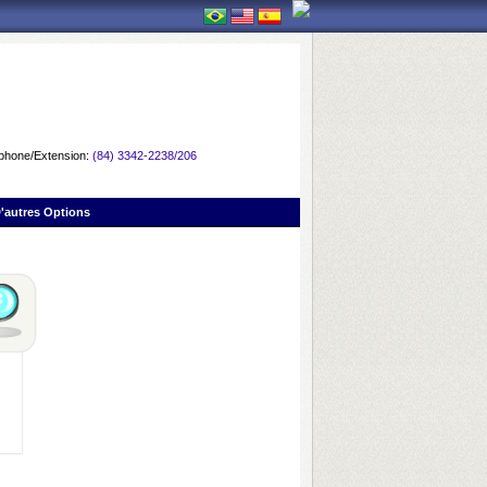
phone/Extension:
(84) 3342-2238/206
'autres Options