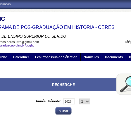
adêmicas
HC
AMA DE PÓS-GRADUAÇÃO EM HISTÓRIA - CERES
 DE ENSINO SUPERIOR DO SERIDÓ
toes.ceres.ufrn@gmail.com
Télé
sgraduacao.ufrn.br/ppghc
erche
Calendrier
Les Processus de Sélection
Nouvelles
Documents
D
RECHERCHE
.
Année . Période: