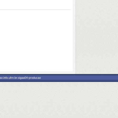
o.info.ufrn.br.sigaa04-producao