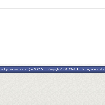
cnologia da Informação - (84) 3342 2210 | Copyright © 2006-2026 - UFRN - sigaa04-produca