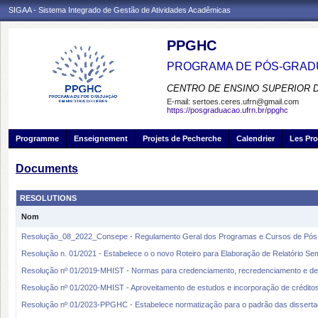
SIGAA - Sistema Integrado de Gestão de Atividades Acadêmicas
PPGHC
PROGRAMA DE PÓS-GRADU
CENTRO DE ENSINO SUPERIOR 
E-mail:
sertoes.ceres.ufrn@gmail.com
https://posgraduacao.ufrn.br/ppghc
Programme
Enseignement
Projets de Pecherche
Calendrier
Les Pro
Documents
RESOLUTIONS
Nom
Resolução_08_2022_Consepe - Regulamento Geral dos Programas e Cursos de Pó
Resolução n. 01/2021 - Estabelece o o novo Roteiro para Elaboração de Relatório Se
Resolução nº 01/2019-MHIST - Normas para credenciamento, recredenciamento e d
Resolução nº 01/2020-MHIST - Aproveitamento de estudos e incorporação de crédito
Resolução nº 01/2023-PPGHC - Estabelece normatização para o padrão das dissert