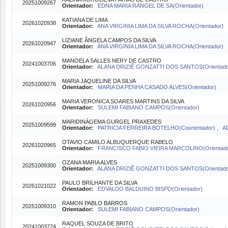
20251009267
Orientador:
EDNA MARIA RANGEL DE SA(Orientador)
KATIANA DE LIMA
20261020938
Orientador:
ANA VIRGINIA LIMA DA SILVA ROCHA(Orientador)
LIZIANE ÂNGELA CAMPOS DA SILVA
20261020947
Orientador:
ANA VIRGINIA LIMA DA SILVA ROCHA(Orientador)
MANOELA SALLES NERY DE CASTRO
20241003706
Orientador:
ALANA DRIZIÊ GONZATTI DOS SANTOS(Orientado
MARIA JAQUELINE DA SILVA
20251009276
Orientador:
MARIA DA PENHA CASADO ALVES(Orientador)
MARIA VERONICA SOARES MARTINS DA SILVA
20261020956
Orientador:
SULEMI FABIANO CAMPOS(Orientador)
MARIDINÁGEMA GURGEL PRAXEDES
20251009599
Orientador:
PATRICIA FERREIRA BOTELHO(Coorientador)
,
A
OTAVIO CAMILO ALBUQUERQUE RABELO
20261020965
Orientador:
FRANCISCO FABIO VIEIRA MARCOLINO(Orientado
OZANA MARIA ALVES
20251009300
Orientador:
ALANA DRIZIÊ GONZATTI DOS SANTOS(Orientado
PAULO BRILHANTE DA SILVA
20261021022
Orientador:
EDVALDO BALDUINO BISPO(Orientador)
RAMON PABLO BARROS
20251009310
Orientador:
SULEMI FABIANO CAMPOS(Orientador)
RAQUEL SOUZA DE BRITO
20241003724