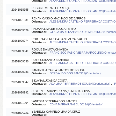
Orientador:
ALANA DRIZIÊ GONZATTI DOS SANTOS(Orientado
REGIANE VERAS FERREIRA
20241018155
Orientador:
ALANA DRIZIÊ GONZATTI DOS SANTOS(Orientado
RENAN CASSIO MACHADO DE BARROS
20261021031
Orientador:
ALESSANDRA CASTILHO FERREIRA DA COSTA(Ori
RHUANA LIMA DE SOUZA TERTO
20251009329
Orientador:
GLICIA MARILI AZEVEDO DE MEDEIROS(Orientado
ROBERTA VERUSCA DA SILVA CARVALHO
20261020974
Orientador:
ALESSANDRA CASTILHO FERREIRA DA COSTA(Ori
ROQUE DA MATA CHIANCA
20251009641
Orientador:
FRANCISCO FABIO VIEIRA MARCOLINO(Orientado
RUTE CRISANTO BEZERRA
20251009338
Orientador:
ALESSANDRA CASTILHO FERREIRA DA COSTA(Ori
SAMANTHA CARLA SANTOS DE SOUSA
20261020983
Orientador:
DERIVALDO DOS SANTOS(Orientador)
SILVANA LUCAS DA COSTA
20251009347
Orientador:
ADA LIMA FERREIRA DE SOUSA(Coorientador)
,
P
SUYLENE TATIANY DO NASCIMENTO SILVA
20261020992
Orientador:
ALANA DRIZIÊ GONZATTI DOS SANTOS(Orientado
VANESSA BEZERRA DOS SANTOS
20261021004
Orientador:
EDNA MARIA RANGEL DE SA(Orientador)
YSABELLY CAMPELO LIMA DA CRUZ
20261025264
Orientador: