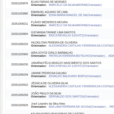
ELIAS FARIAS DE MORAES
20261020876
Orientador:
MARCELO DA SILVA AMORIM(Orientador)
EMANUEL AQUINO DE LIMA
20261020885
Orientador:
EDNA MARIA RANGEL DE SA(Orientador)
FLÁVIO MEDEIROS MOURA
20251009211
Orientador:
MARCELO DA SILVA AMORIM(Orientador)
GIOVANNA TAYANE LIMA SANTOS
20261020894
Orientador:
ERICA REVIGLIO ILIOVITZ(Orientador)
HILDELITAN PEREIRA DE OLIVEIRA
20251009220
Orientador:
ALESSANDRA CASTILHO FERREIRA DA COSTA(Ori
IARA JOYCE GRILO BARBALHO
20261020900
Orientador:
PATRICIA FERREIRA BOTELHO(Orientador)
,
ADA
JANAÍNA FÉLIX ARAÚJO NASCIMENTO DOS SANTOS
20251009230
Orientador:
ERICA REVIGLIO ILIOVITZ(Orientador)
JANINE PEDROSA GALVAO
20251009249
Orientador:
EDVALDO BALDUINO BISPO(Orientador)
JÉSSICA DE OLIVEIRA SILVA
20261020910
Orientador:
ALESSANDRA CASTILHO FERREIRA DA COSTA(Ori
JOÃO PAULO DA SILVA
20251009258
Orientador:
DERIVALDO DOS SANTOS(Orientador)
José Leandro da Silva Neto
20261020929
Orientador:
ADA LIMA FERREIRA DE SOUSA(Orientador)
,
PAT
KALINA KOROLIEVA FARIAS DE CASTRO