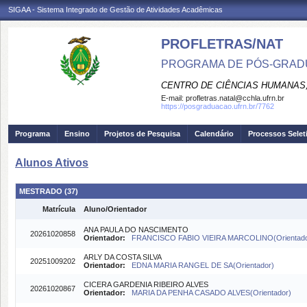
SIGAA - Sistema Integrado de Gestão de Atividades Acadêmicas
PROFLETRAS/NAT
PROGRAMA DE PÓS-GRADU
CENTRO DE CIÊNCIAS HUMANAS,
E-mail:
profletras.natal@cchla.ufrn.br
https://posgraduacao.ufrn.br/7762
Programa
Ensino
Projetos de Pesquisa
Calendário
Processos Selet
Alunos Ativos
MESTRADO (37)
Matrícula
Aluno/Orientador
ANA PAULA DO NASCIMENTO
20261020858
Orientador:
FRANCISCO FABIO VIEIRA MARCOLINO(Orientado
ARLY DA COSTA SILVA
20251009202
Orientador:
EDNA MARIA RANGEL DE SA(Orientador)
CICERA GARDENIA RIBEIRO ALVES
20261020867
Orientador:
MARIA DA PENHA CASADO ALVES(Orientador)