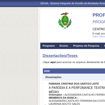
SIGAA - Sistema Integrado de Gestão de Atividades Ac
PROF
PROGR
CENTRO
E-mail:
pro
https://po
Programa
Ensino
Projetos de Pesquisa
Dissertações/Teses
Clique
aqui
para acessar os arquivos diretamente da 
2026
Dissertações
FABIANA CRISTINA DOS SANTOS LEITE
A PARÓDIA E A PERFOMANCE TEATR
MÉDIO
Orientador :
ALESSANDRA CASTILHO FERREI
MEMBROS DA BANCA :
ALESSANDRA CASTILHO FERREIRA DA COST
LAURENIA SOUTO SALES