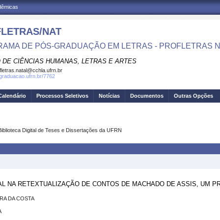
adêmicas
LETRAS/NAT
AMA DE PÓS-GRADUAÇÃO EM LETRAS - PROFLETRAS N
 DE CIÊNCIAS HUMANAS, LETRAS E ARTES
fletras.natal@cchla.ufrn.br
sgraduacao.ufrn.br/7762
Calendário
Processos Seletivos
Notícias
Documentos
Outras Opções
Biblioteca Digital de Teses e Dissertações da UFRN
AL NA RETEXTUALIZAÇÃO DE CONTOS DE MACHADO DE ASSIS, UM P
RA DA COSTA
A