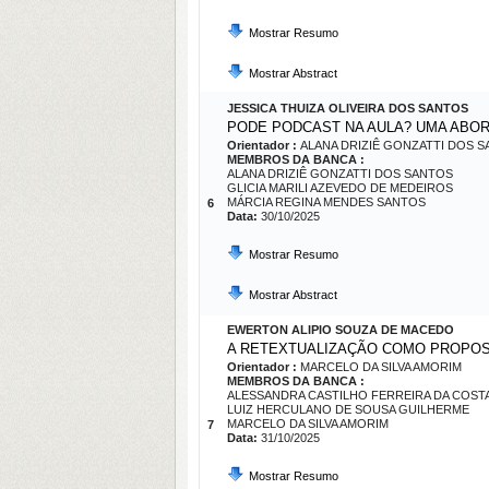
Mostrar Resumo
Mostrar Abstract
JESSICA THUIZA OLIVEIRA DOS SANTOS
PODE PODCAST NA AULA? UMA ABO
Orientador :
ALANA DRIZIÊ GONZATTI DOS 
MEMBROS DA BANCA :
ALANA DRIZIÊ GONZATTI DOS SANTOS
GLICIA MARILI AZEVEDO DE MEDEIROS
MÁRCIA REGINA MENDES SANTOS
6
Data:
30/10/2025
Mostrar Resumo
Mostrar Abstract
EWERTON ALIPIO SOUZA DE MACEDO
A RETEXTUALIZAÇÃO COMO PROPOST
Orientador :
MARCELO DA SILVA AMORIM
MEMBROS DA BANCA :
ALESSANDRA CASTILHO FERREIRA DA COST
LUIZ HERCULANO DE SOUSA GUILHERME
MARCELO DA SILVA AMORIM
7
Data:
31/10/2025
Mostrar Resumo