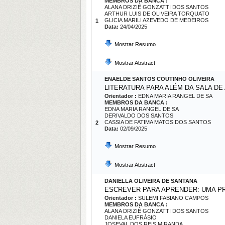
MEMBROS DA BANCA :
ALANA DRIZIÊ GONZATTI DOS SANTOS
ARTHUR LUIS DE OLIVEIRA TORQUATO
GLICIA MARILI AZEVEDO DE MEDEIROS
1
Data:
24/04/2025
Mostrar Resumo
Mostrar Abstract
ENAELDE SANTOS COUTINHO OLIVEIRA
LITERATURA PARA ALÉM DA SALA D
Orientador :
EDNA MARIA RANGEL DE SA
MEMBROS DA BANCA :
EDNA MARIA RANGEL DE SA
DERIVALDO DOS SANTOS
CASSIA DE FATIMA MATOS DOS SANTOS
2
Data:
02/09/2025
Mostrar Resumo
Mostrar Abstract
DANIELLA OLIVEIRA DE SANTANA
ESCREVER PARA APRENDER: UMA P
Orientador :
SULEMI FABIANO CAMPOS
MEMBROS DA BANCA :
ALANA DRIZIÊ GONZATTI DOS SANTOS
DANIELA EUFRÁSIO
JOSEVAL DOS REIS MIRANDA