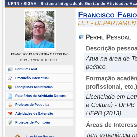
UFRN ›
SIGAA - Sistema Integrado de Gestão de Atividades A
Francisco Fabio
LET - DEPARTAMEN
Perfil Pessoal
Descrição pessoa
FRANCISCO FABIO VIEIRA MARCOLINO
Atua na área de Te
DEPARTAMENTO DE LETRAS
poético.
Perfil Pessoal
Formação acadêmi
Produção Intelectual
profissional, etc.
Disciplinas Ministradas
Licenciado em Let
Relatórios de Atividade Docente
e Cultura) - UFPB 
Projetos de Pesquisa
UFPB (2013).
Atividades de Extensão
Projetos de Monitoria
Áreas de Interes
Tem experiência na
Ir ao Menu Principal