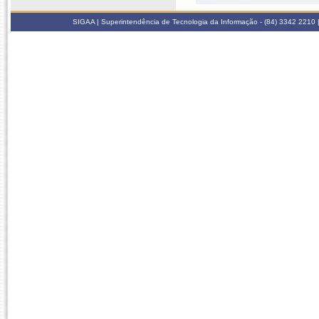
SIGAA | Superintendência de Tecnologia da Informação - (84) 3342 2210 