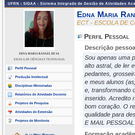
UFRN ›
SIGAA - Sistema Integrado de Gestão de Atividades A
Edna Maria Ran
ECT - ESCOLA DE 
Perfil Pessoal
Descrição pessoa
EDNA MARIA RANGEL DE SA
Sou apenas uma pr
ESCOLA DE CIÊNCIAS E TECNOLOGIA
alto astral, de le
Perfil Pessoal
pedantes, grosseir
Produção Intelectual
e meus alunos (as
Disciplinas Ministradas
e, transformando 
Relatórios de Atividade Docente
inserido. Acredito
Projetos de Pesquisa
bom coração. O re
Atividades de Extensão
qualidade para des
Projetos de Monitoria
E MAIL PESSOAL (
Formação acadêmi
Ir ao Menu Principal