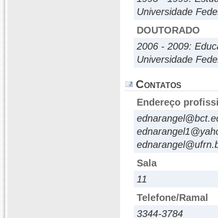
Universidade Fede
DOUTORADO
2006 - 2009: Edu
Universidade Fede
Contatos
Endereço profiss
ednarangel@bct.ec
ednarangel1@yahoo
ednarangel@ufrn.
Sala
11
Telefone/Ramal
3344-3784