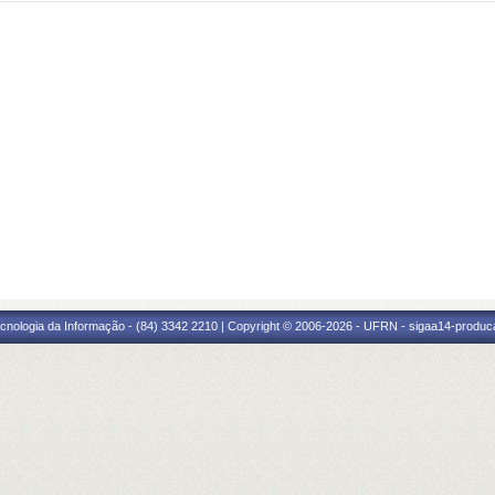
cnologia da Informação - (84) 3342 2210 | Copyright © 2006-2026 - UFRN - sigaa14-produca