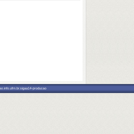
o.info.ufrn.br.sigaa14-producao