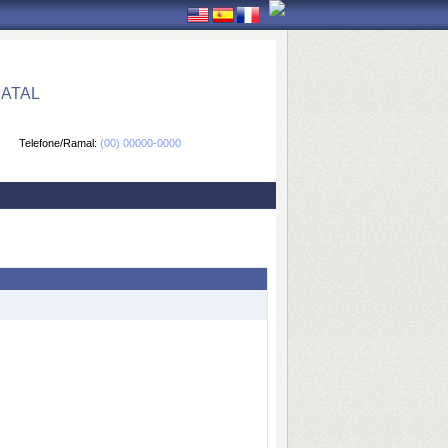
ATAL
Telefone/Ramal:
(00) 00000-0000