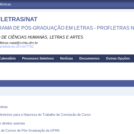
adêmicas
LETRAS/NAT
AMA DE PÓS-GRADUAÇÃO EM LETRAS - PROFLETRAS N
 DE CIÊNCIAS HUMANAS, LETRAS E ARTES
fletras.natal@cchla.ufrn.br
sgraduacao.ufrn.br/7762
Calendário
Processos Seletivos
Notícias
Documentos
Outras Opções
olsas
rizes para a Natureza do Trabalho de Conclusão de Curso
ireitos autorias
de Cursos de Pós-Graduação da UFRN