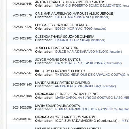
ANTONIO CARLOS DO NASCIMENTO SANTOS
20251000145
Orientador:
MAURICIO ROBERTO BOMIO DELMONTE(Orienta
CRIS MARIA AURELIANO MARQUES ALBUQUERQUE
20241022579
Orientador:
SALETE MARTINS ALVES(Orientador)
ELOAM JESSICA NUNES HOLANDA
20251018426
Orientador:
EDSON NORIYUKI ITO(Orientador)
GLEENDA THAINÁ SOUZA DE OLIVEIRA
20241022102
Orientador:
BISMARCK LUIZ SILVA(Orientador)
JENIFFER BOMFIM DA SILVA
20251027828
Orientador:
DULCE MARIA DE ARAUJO MELO(Orientador)
JOYCE MORAIS DOS SANTOS
20251027846
Orientador:
CARLOS ALBERTO PASKOCIMAS(Orientador)
KILLDERY FERNANDES PEIXOTO
20251027837
Orientador:
THERCIO HENRIQUE DE CARVALHO COSTA(Orien
LIANDRA KELLY PATRIOTA CAMPELO
20261004943
Orientador:
ANA PAULA CYSNE BARBOSA(Orientador)
MARIA APARECIDA PEREIRA DAMASCENO
20241020108
Orientador:
MARIA CAROLINA BURGOS COSTA DO NASCIMENT
MARIA EDUARDA LIMA COSTA
20241022659
Orientador:
RUBENS MARIBONDO DO NASCIMENTO(Orientad
MARIANA VITOR DUARTE DOS SANTOS
20261004907
Orientador:
IGOR ZUMBA DAMASCENO (Coorientador) ,
MEYS
MATHEUS ANDRE DIAS PINHEIRO BARBOSA