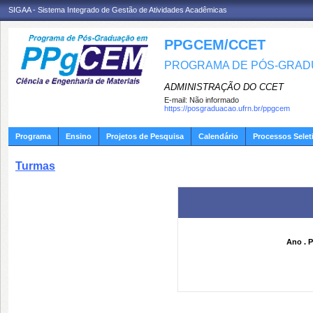
SIGAA - Sistema Integrado de Gestão de Atividades Acadêmicas
PPGCEM/CCET
PROGRAMA DE PÓS-GRADU
ADMINISTRAÇÃO DO CCET
E-mail:
Não informado
https://posgraduacao.ufrn.br/ppgcem
Programa
Ensino
Projetos de Pesquisa
Calendário
Processos Selet
Turmas
Ano . P