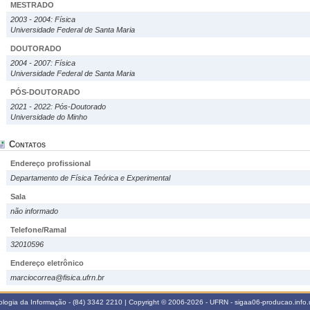
MESTRADO
2003 - 2004: Física
Universidade Federal de Santa Maria
DOUTORADO
2004 - 2007: Física
Universidade Federal de Santa Maria
PÓS-DOUTORADO
2021 - 2022: Pós-Doutorado
Universidade do Minho
Contatos
Endereço profissional
Departamento de Física Teórica e Experimental
Sala
não informado
Telefone/Ramal
32010596
Endereço eletrônico
marciocorrea@fisica.ufrn.br
logia da Informação - (84) 3342 2210 | Copyright © 2006-2026 - UFRN - sigaa06-producao.info.