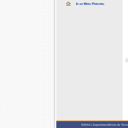
Ir ao Menu Principal
SIGAA | Superintendência de Tecno