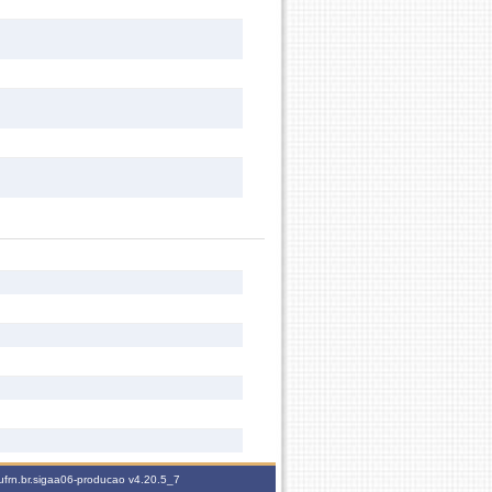
ufrn.br.sigaa06-producao
v4.20.5_7