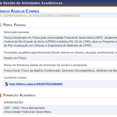
de Gestão de Atividades Acadêmicas
arcio Assolin Correa
IS - DEPARTAMENTO DE FÍSICA TEÓRICA E EXPERIMENTAL
Perfil Pessoal
Descrição pessoal
Possui Doutorado em Física pela Universidade Federal de Santa Maria (2007). Atualmen
Federal do Rio Grande do Norte (UFRN) e bolsista PQ-1D do CNPq. Atua no Programa
de Pós-Graduação em Ciências e Engenharia de Materiais da UFRN.
Formação acadêmica/profissional (Onde obteve os títulos, atuação profissional, et
Doutor em Física
Áreas de Interesse
(áreas de interesse de ensino e pesquisa)
Física Geral, Física da Matéria Condensada, Sensores Geomagnéticos, Dinâmica da Mag
Currículo Lattes:
http://lattes.cnpq.br/2531075321550052
Formação Acadêmica
GRADUAÇÃO
1997 - 2002: Fisica Bacharelado
Universidade Federal de Santa Maria