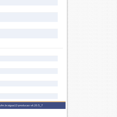
ufrn.br.sigaa12-producao
v4.20.5_7