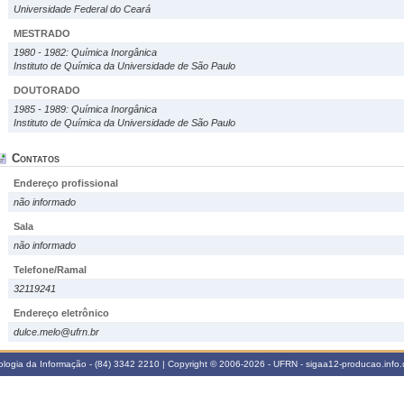
Universidade Federal do Ceará
MESTRADO
1980 - 1982: Química Inorgânica
Instituto de Química da Universidade de São Paulo
DOUTORADO
1985 - 1989: Química Inorgânica
Instituto de Química da Universidade de São Paulo
Contatos
Endereço profissional
não informado
Sala
não informado
Telefone/Ramal
32119241
Endereço eletrônico
dulce.melo@ufrn.br
logia da Informação - (84) 3342 2210 | Copyright © 2006-2026 - UFRN - sigaa12-producao.info.