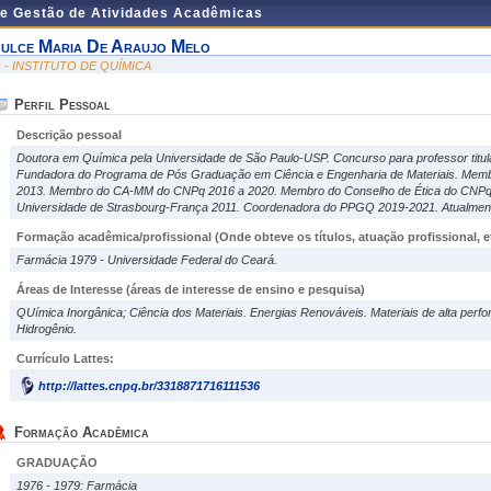
de Gestão de Atividades Acadêmicas
ulce Maria De Araujo Melo
Q - INSTITUTO DE QUÍMICA
Perfil Pessoal
Descrição pessoal
Doutora em Química pela Universidade de São Paulo-USP. Concurso para professor titul
Fundadora do Programa de Pós Graduação em Ciência e Engenharia de Materiais. Memb
2013. Membro do CA-MM do CNPq 2016 a 2020. Membro do Conselho de Ética do CNPq 2
Universidade de Strasbourg-França 2011. Coordenadora do PPGQ 2019-2021. Atualmente
Formação acadêmica/profissional (Onde obteve os títulos, atuação profissional, et
Farmácia 1979 - Universidade Federal do Ceará.
Áreas de Interesse
(áreas de interesse de ensino e pesquisa)
QUímica Inorgânica; Ciência dos Materiais. Energias Renováveis. Materiais de alta per
Hidrogênio.
Currículo Lattes:
http://lattes.cnpq.br/3318871716111536
Formação Acadêmica
GRADUAÇÃO
1976 - 1979: Farmácia