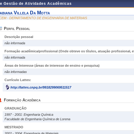
de Gestão de Atividades Acadêmicas
abiana Villela Da Motta
CEM - DEPARTAMENTO DE ENGENHARIA DE MATERIAIS
Perfil Pessoal
Descrição pessoal
não informada
Formação acadêmica/profissional (Onde obteve os títulos, atuação profissional, et
não informada
Áreas de Interesse
(áreas de interesse de ensino e pesquisa)
não informadas
Currículo Lattes:
http://lattes.cnpq.br/9918299069511517
Formação Acadêmica
GRADUAÇÃO
1997 - 2001: Engenharia Química
Faculdade de Engenharia Química de Lorena
MESTRADO
2002 - 2004: Engenharia de Materiais