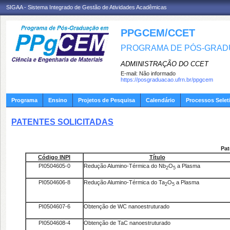
SIGAA - Sistema Integrado de Gestão de Atividades Acadêmicas
PPGCEM/CCET
PROGRAMA DE PÓS-GRADU
ADMINISTRAÇÃO DO CCET
E-mail:
Não informado
https://posgraduacao.ufrn.br/ppgcem
Programa
Ensino
Projetos de Pesquisa
Calendário
Processos Selet
PATENTES SOLICITADAS
Pat
Código INPI
Título
PI0504605-0
Redução Alumino-Térmica do Nb
O
a Plasma
2
5
PI0504606-8
Redução Alumino-Térmica do Ta
O
a Plasma
2
5
PI0504607-6
Obtenção de WC nanoestruturado
PI0504608-4
Obtenção de TaC nanoestruturado