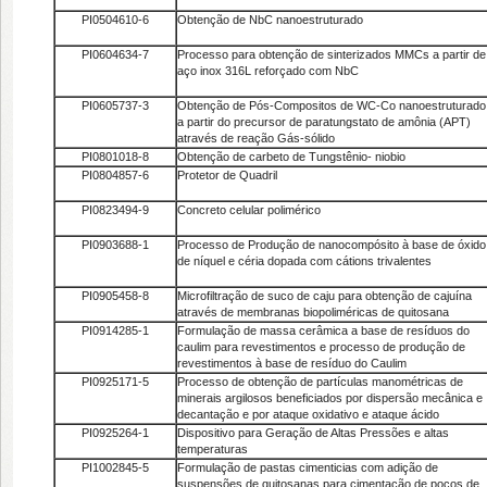
PI0504610-6
Obtenção de NbC nanoestruturado
PI0604634-7
Processo para obtenção de sinterizados MMCs a partir de
aço inox 316L reforçado com NbC
PI0605737-3
Obtenção de Pós-Compositos de WC-Co nanoestruturado
a partir do precursor de paratungstato de amônia (APT)
através de reação Gás-sólido
PI0801018-8
Obtenção de carbeto de Tungstênio- niobio
PI0804857-6
Protetor de Quadril
PI0823494-9
Concreto celular polimérico
PI0903688-1
Processo de Produção de nanocompósito à base de óxido
de níquel e céria dopada com cátions trivalentes
PI0905458-8
Microfiltração de suco de caju para obtenção de cajuína
através de membranas biopoliméricas de quitosana
PI0914285-1
Formulação de massa cerâmica a base de resíduos do
caulim para revestimentos e processo de produção de
revestimentos à base de resíduo do Caulim
PI0925171-5
Processo de obtenção de partículas manométricas de
minerais argilosos beneficiados por dispersão mecânica e
decantação e por ataque oxidativo e ataque ácido
PI0925264-1
Dispositivo para Geração de Altas Pressões e altas
temperaturas
PI1002845-5
Formulação de pastas cimenticias com adição de
suspensões de quitosanas para cimentação de poços de