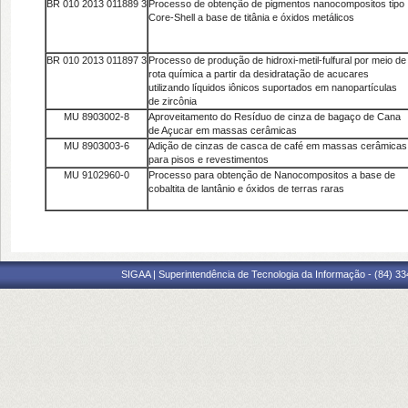
BR 010 2013 011889 3
Processo de obtenção de pigmentos nanocompositos tipo
Core-Shell a base de titânia e óxidos metálicos
BR 010 2013 011897 3
Processo de produção de hidroxi-metil-fulfural por meio de
rota química a partir da desidratação de acucares
utilizando líquidos iônicos suportados em nanopartículas
de zircônia
MU 8903002-8
Aproveitamento do Resíduo de cinza de bagaço de Cana
de Açucar em massas cerâmicas
MU 8903003-6
Adição de cinzas de casca de café em massas cerâmicas
para pisos e revestimentos
MU 9102960-0
Processo para obtenção de Nanocompositos a base de
cobaltita de lantânio e óxidos de terras raras
SIGAA | Superintendência de Tecnologia da Informação - (84) 3