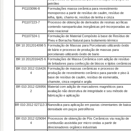
petróleo
PI1103096-8
Formulações massa cerâmica para revestimento
monoporoso a partir de resíduo de caulim, resíduo de
telha, tijolo, chamo-te, resíduo de lenha e cinza
PI1107223-7
Processo de obtenção de derivados de resinas acrílicas
contendo nanoparticulas inorgânicas pré-incorporadas ao
meio reacional
PI1107324-1
Formulação de Material Compósito à base de Resíduo de
Pneu e Borracha Natural para Isolamento térmico
BR 10 2012014098 5
Formulação de Massas para Porcelanato utilizando óxido
de bário e processo de produção de massas para
porcelanato utilizando óxido de bario
BR 10 2012016425 6
Formulações de Massa Cerâmica com adição de resíduo
de britadores para confecção de blocos e tijolos cerâmico
BR 010 2012 016426
Formulação de massas cerâmicas e processo de
4
produção de revestimento cerâmico para parede e piso à
base de resíduo de caulim, resíduo de esmeralda,
chamote, cinza vegetal e argila
BR 010 2012 026956
Material com adição de marcadores magnéticos para
2
avaliação não destrutiva de integridade e seu método de
fabricação e aplicação
BR 010 2012 027113 3
Nanosilica para aplicação em pastas cimentantes de baixa
densidade em poços petrolíferos
BR 010 2012 029094
Processos de obtenção de Pós Cerâmicos via reação de
4
combustão assistida por micro-ondas a partir de
direcionadores orgânico industriais