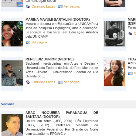
Comunicação Social - ...
Currículo Lattes
Ver página
MARINA MAYUMI BARTALINI (DOUTOR)
MAR
(ESP
Mestre e doutora em Educação na UNICAMP na
Form
linha de pesquisa Linguagens, arte e educação.
Licenciada e bacharel em Educação Artística
C
pela UNICAMP.
Ver página
RENE LUIZ JUNIOR (MESTRE)
THA
AZE
Bacharel Interdisciplinar em Artes e Design -
Form
Universidade Federal de Juiz de Fora Mestre em
Artes Cênicas - Universidade Federal do Rio
V
Grande do ...
Currículo Lattes
Ver página
Visitante
ARAO NOGUEIRA PARANAGUA DE
SANTANA (DOUTOR)
Doutor em Artes (USP, 2000). Pós Foutorado
(UFG, 2012). Professor Visitante da
Universidade Federal do Rio Grande do Norte
com atuação no PPGArC e ...