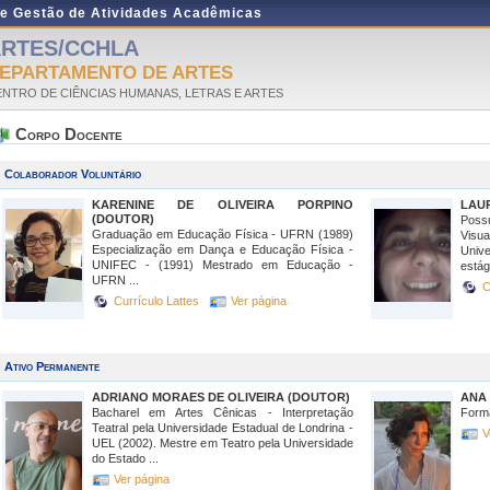
de Gestão de Atividades Acadêmicas
RTES/CCHLA
EPARTAMENTO DE ARTES
NTRO DE CIÊNCIAS HUMANAS, LETRAS E ARTES
Corpo Docente
Colaborador Voluntário
KARENINE DE OLIVEIRA PORPINO
LAUR
(DOUTOR)
Poss
Graduação em Educação Física - UFRN (1989)
Visua
Especialização em Dança e Educação Física -
Univ
UNIFEC - (1991) Mestrado em Educação -
estág
UFRN ...
C
Currículo Lattes
Ver página
Ativo Permanente
ADRIANO MORAES DE OLIVEIRA (DOUTOR)
ANA
Bacharel em Artes Cênicas - Interpretação
Form
Teatral pela Universidade Estadual de Londrina -
V
UEL (2002). Mestre em Teatro pela Universidade
do Estado ...
Ver página