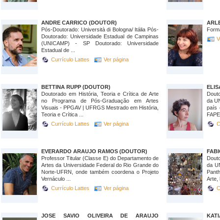
ANDRE CARRICO (DOUTOR)
ARL
Pós-Doutorado: Università di Bologna/ Itália Pós-
Form
Doutorado: Universidade Estadual de Campinas
V
(UNICAMP) - SP Doutorado: Universidade
Estadual de ...
Currículo Lattes
Ver página
BETTINA RUPP (DOUTOR)
ELIS
Doutorado em História, Teoria e Crítica de Arte
Douto
no Programa de Pós-Graduação em Artes
da UN
Visuais - PPGAV | UFRGS Mestrado em História,
país 
Teoria e Crítica ...
FAPES
Currículo Lattes
Ver página
C
EVERARDO ARAUJO RAMOS (DOUTOR)
FABI
Professor Titular (Classe E) do Departamento de
Douto
Artes da Universidade Federal do Rio Grande do
da U
Norte-UFRN, onde também coordena o Projeto
Pant
Vernáculo ...
Arte, 
Currículo Lattes
Ver página
C
JOSE SAVIO OLIVEIRA DE ARAUJO
KAT