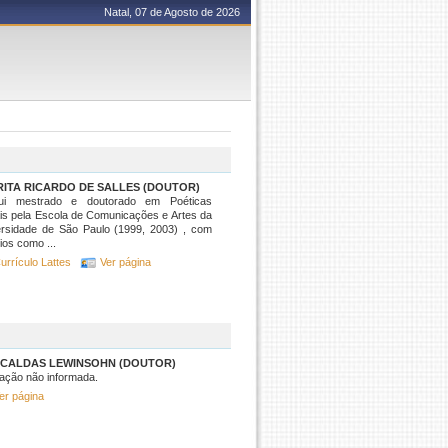
Natal, 07 de Agosto de 2026
ITA RICARDO DE SALLES (DOUTOR)
ui mestrado e doutorado em Poéticas
is pela Escola de Comunicações e Artes da
ersidade de São Paulo (1999, 2003) , com
ios como ...
urrículo Lattes
Ver página
 CALDAS LEWINSOHN (DOUTOR)
ação não informada.
er página