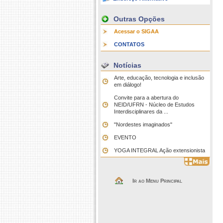
Outras Opções
Acessar o SIGAA
CONTATOS
Notícias
Arte, educação, tecnologia e inclusão
em diálogo!
Convite para a abertura do
NEID/UFRN - Núcleo de Estudos
Interdisciplinares da ...
"Nordestes imaginados"
EVENTO
YOGA INTEGRAL Ação extensionista
Ir ao Menu Principal