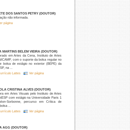
ETE DOS SANTOS PETRY (DOUTOR)
ação não informada.
er página
A MARTINS BELEM VIEIRA (DOUTOR)
rado em Artes da Cena, Instituto de Artes
ICAMP, com o suporte da bolsa regular no
e bolsa de estágio no exterior (BEPE) da
P, na ...
urrículo Lattes
Ver página
OLA CRISTINA ALVES (DOUTOR)
ra em Artes Visuais pelo Instituto de Artes
NESP com estágio na Universidade Paris 1
héon-Sorbonne, percurso em Crítica de
bolsa ...
urrículo Lattes
Ver página
IA AGG (DOUTOR)