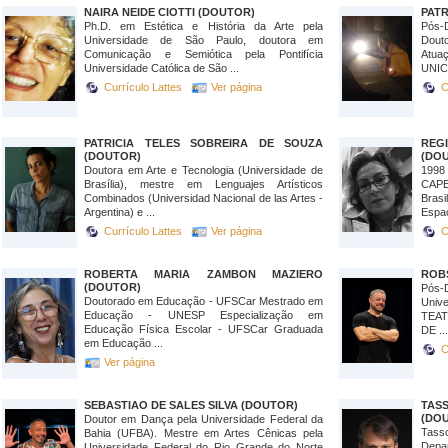
NAIRA NEIDE CIOTTI (DOUTOR)
PATR
Ph.D. em Estética e História da Arte pela
Pós-
Universidade de São Paulo, doutora em
Dout
Comunicação e Semiótica pela Pontifícia
Atu
Universidade Católica de São ...
UNIC
Currículo Lattes
Ver página
C
PATRICIA TELES SOBREIRA DE SOUZA
REG
(DOUTOR)
(DO
Doutora em Arte e Tecnologia (Universidade de
1998
Brasília), mestre em Lenguajes Artísticos
CAPE
Combinados (Universidad Nacional de las Artes -
Bras
Argentina) e ...
Espaç
Currículo Lattes
Ver página
C
ROBERTA MARIA ZAMBON MAZIERO
ROB
(DOUTOR)
Pós-
Doutorado em Educação - UFSCar Mestrado em
Univ
Educação - UNESP Especialização em
TEAT
Educação Física Escolar - UFSCar Graduada
DE ...
em Educação ...
C
Ver página
SEBASTIAO DE SALES SILVA (DOUTOR)
TAS
(DO
Doutor em Dança pela Universidade Federal da
Tass
Bahia (UFBA). Mestre em Artes Cênicas pela
Depar
Universidade Federal do Rio Grande do Norte