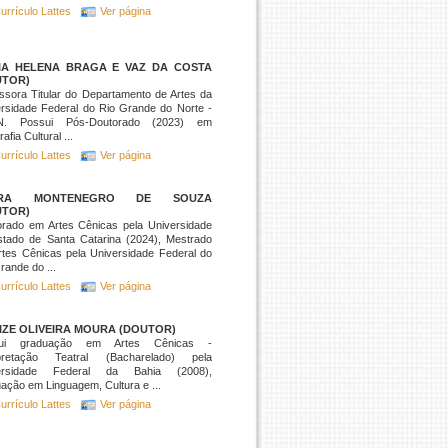
urrículo Lattes
Ver página
IA HELENA BRAGA E VAZ DA COSTA
UTOR)
ssora Titular do Departamento de Artes da
rsidade Federal do Rio Grande do Norte -
. Possui Pós-Doutorado (2023) em
afia Cultural ...
urrículo Lattes
Ver página
YRA MONTENEGRO DE SOUZA
UTOR)
orado em Artes Cênicas pela Universidade
stado de Santa Catarina (2024), Mestrado
tes Cênicas pela Universidade Federal do
rande do ...
urrículo Lattes
Ver página
IZE OLIVEIRA MOURA (DOUTOR)
sui graduação em Artes Cênicas -
rpretação Teatral (Bacharelado) pela
ersidade Federal da Bahia (2008),
ação em Linguagem, Cultura e ...
urrículo Lattes
Ver página