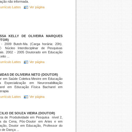
ação não informada.
urrículo Lattes
Ver página
ISSA KELLY DE OLIVEIRA MARQUES
UTOR)
 - 2009 Butoh-Ma. (Carga horária: 20h).
- Núcleo Interdisciplinar de Pesquisas
rais. 2002 - 2005 Doutorado em Educação
eito ...
urrículo Lattes
Ver página
IDAS DE OLIVEIRA NETO (DOUTOR)
or em Saúde Coletiva Mestre em Educação
ca Especialização em Neuroreabilitação
arel em Educação Física Bacharel em
terapia
urrículo Lattes
Ver página
ILIO DE SOUZA VIEIRA (DOUTOR)
sta de Produtividade em Pesquisa  nível 2,
sta da Cena, Pós-Doutor em Artes e em
ação, Doutor em Educação, Professor do
 de Dança ...