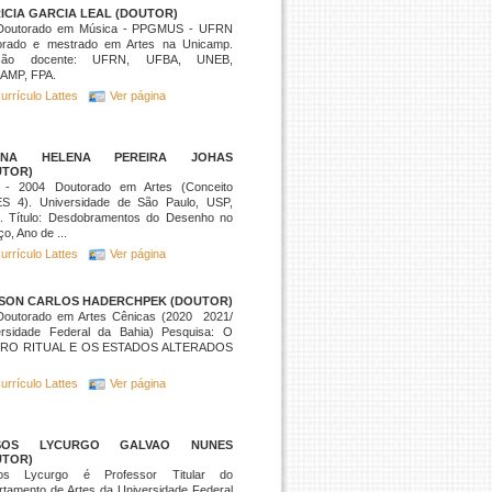
ICIA GARCIA LEAL (DOUTOR)
Doutorado em Música - PPGMUS - UFRN
orado e mestrado em Artes na Unicamp.
ação docente: UFRN, UFBA, UNEB,
AMP, FPA.
urrículo Lattes
Ver página
INA HELENA PEREIRA JOHAS
UTOR)
 - 2004 Doutorado em Artes (Conceito
S 4). Universidade de São Paulo, USP,
il. Título: Desdobramentos do Desenho no
o, Ano de ...
urrículo Lattes
Ver página
SON CARLOS HADERCHPEK (DOUTOR)
Doutorado em Artes Cênicas (2020  2021/
ersidade Federal da Bahia) Pesquisa: O
RO RITUAL E OS ESTADOS ALTERADOS
urrículo Lattes
Ver página
SOS LYCURGO GALVAO NUNES
UTOR)
os Lycurgo é Professor Titular do
tamento de Artes da Universidade Federal