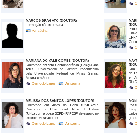
C
MARCOS BRAGATO (DOUTOR)
MAR
(DO
Formação não informada.
Profe
Ver página
Unive
UFRN
Geogr
C
MARIANA DO VALE GOMES (DOUTOR)
MA
(DO
Doutorado em Arte Contemporânea (Colégio das
Dout
Artes - Universidade de Coimbra) reconhecido
do E
pela Universidade Federal de Minas Gerais,
em Ar
Mestra em Artes ...
Rio G
Currículo Lattes
Ver página
C
MELISSA DOS SANTOS LOPES (DOUTOR)
MON
Doutorado em Artes da Cena (UNICAMP)
Pos
Doutorado na Universidade Nova de Lisboa
Inte
(UNL) com a bolsa BEPE- FAPESP de estágio no
Univ
exterior. Mestrado em ...
gradu
Currículo Lattes
Ver página
C