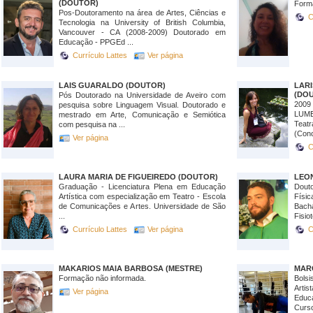
(DOUTOR)
Form
Pos-Doutoramento na área de Artes, Ciências e
C
Tecnologia na University of British Columbia,
Vancouver - CA (2008-2009) Doutorado em
Educação - PPGEd ...
Currículo Lattes
Ver página
LAIS GUARALDO (DOUTOR)
LAR
(DO
Pós Doutorado na Universidade de Aveiro com
2009
pesquisa sobre Linguagem Visual. Doutorado e
LUME
mestrado em Arte, Comunicação e Semiótica
Teat
com pesquisa na ...
(Conc
Ver página
C
LAURA MARIA DE FIGUEIREDO (DOUTOR)
LEON
Graduação - Licenciatura Plena em Educação
Dout
Artística com especialização em Teatro - Escola
Físi
de Comunicações e Artes. Universidade de São
Bach
...
Fisio
Currículo Lattes
Ver página
C
MAKARIOS MAIA BARBOSA (MESTRE)
MARC
Formação não informada.
Bolsi
Arti
Ver página
Educ
Curso