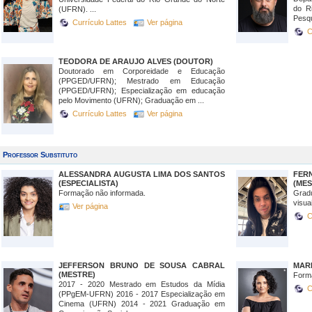
do R
(UFRN). ...
Pesqu
Currículo Lattes
Ver página
C
TEODORA DE ARAUJO ALVES (DOUTOR)
Doutorado em Corporeidade e Educação
(PPGED/UFRN); Mestrado em Educação
(PPGED/UFRN); Especialização em educação
pelo Movimento (UFRN); Graduação em ...
Currículo Lattes
Ver página
Professor Substituto
ALESSANDRA AUGUSTA LIMA DOS SANTOS
FER
(ESPECIALISTA)
(MES
Formação não informada.
Grad
visu
Ver página
C
JEFFERSON BRUNO DE SOUSA CABRAL
MARI
(MESTRE)
Form
2017 - 2020 Mestrado em Estudos da Mídia
C
(PPgEM-UFRN) 2016 - 2017 Especialização em
Cinema (UFRN) 2014 - 2021 Graduação em