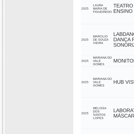
TEATRO 
LAURA
2025
MARIA DE
ENSINO (
FIGUEIREDO
LABDAN
MARCILIO
DANÇA 
2025
DE SOUZA
VIEIRA
SONORI
MARIANA DO
MONITOR
2025
VALE
GOMES
MARIANA DO
HUB VI
2025
VALE
GOMES
MELISSA
LABORA
DOS
2025
MÁSCARA
SANTOS
LOPES