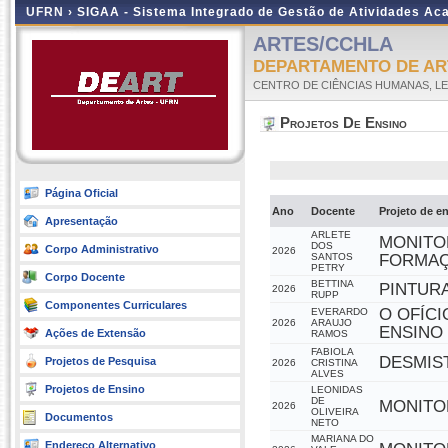
UFRN ›
SIGAA - Sistema Integrado de Gestão de Atividades A
ARTES/CCHLA
DEPARTAMENTO DE AR
CENTRO DE CIÊNCIAS HUMANAS, LE
Projetos De Ensino
Página Oficial
Ano
Docente
Projeto de e
Apresentação
ARLETE
MONITO
DOS
Corpo Administrativo
2026
FORMAÇ
SANTOS
PETRY
Corpo Docente
BETTINA
PINTUR
2026
RUPP
Componentes Curriculares
O OFÍC
EVERARDO
2026
ARAUJO
ENSINO 
Ações de Extensão
RAMOS
FABIOLA
DESMIST
Projetos de Pesquisa
2026
CRISTINA
ALVES
Projetos de Ensino
LEONIDAS
DE
MONITO
2026
OLIVEIRA
Documentos
NETO
MARIANA DO
Endereço Alternativo