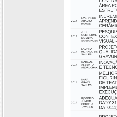
CONTRA
ÁREA PO
ESTRUT
INCREM
EVERARDO
APREND
2014
ARAUJO
RAMOS
CERÂMI
PESQUI
JOSE
GUILHERME
CONTEX
2014
DA SILVA
VISUAL 
SANTA ROSA
PROJET
LAURITA
QUALID
2014
RICARDO DE
SALLES
GRAVUR
INOVAÇ
MARCOS
2014
ALBERTO
E TECNO
ANDRUCHAK
MELHOR
FIGURI
NARA
DE TEA
2014
GRACA
SALLES
IMPLEM
EXECUÇ
ADEQUAÇ
ROGÉRIO
JÚNIOR
DAT013
2014
CORREIA
DAT0111
TAVARES
PROJETO