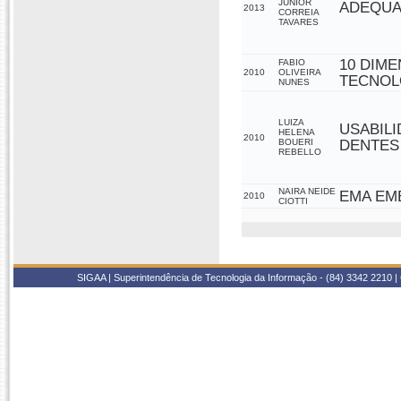
JÚNIOR
ADEQUAÇ
2013
CORREIA
TAVARES
10 DIME
FABIO
2010
OLIVEIRA
TECNOL
NUNES
LUIZA
USABIL
HELENA
2010
DENTES
BOUERI
REBELLO
NAIRA NEIDE
EMA EM
2010
CIOTTI
SIGAA | Superintendência de Tecnologia da Informação - (84) 3342 2210 