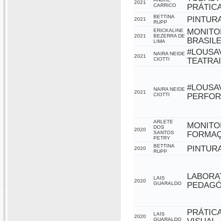
2021
PRÁTIC
CARRICO
BETTINA
PINTUR
2021
RUPP
MONITOR
ERICKALINE
2021
BEZERRA DE
BRASIL
LIMA
#LOUSA
NAIRA NEIDE
2021
TEATRA
CIOTTI
#LOUSA
NAIRA NEIDE
2021
PERFOR
CIOTTI
ARLETE
MONITO
DOS
2020
FORMAÇ
SANTOS
PETRY
BETTINA
PINTUR
2020
RUPP
LABORAT
LAIS
2020
PEDAGÓ
GUARALDO
PRÁTIC
LAIS
2020
GUARALDO