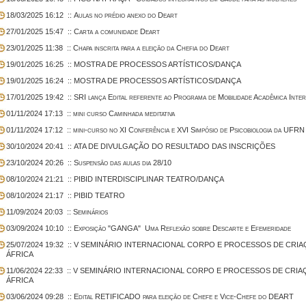
18/03/2025 16:12
:: Aulas no prédio anexo do Deart
27/01/2025 15:47
:: Carta a comunidade Deart
23/01/2025 11:38
:: Chapa inscrita para a eleição da Chefia do Deart
19/01/2025 16:25
:: MOSTRA DE PROCESSOS ARTÍSTICOS/DANÇA
19/01/2025 16:24
:: MOSTRA DE PROCESSOS ARTÍSTICOS/DANÇA
17/01/2025 19:42
:: SRI lança Edital referente ao Programa de Mobilidade Acadêmica Inte
01/11/2024 17:13
:: mini curso Caminhada meditativa
01/11/2024 17:12
:: mini-curso no XI Conferência e XVI Simpósio de Psicobiologia da UFRN
30/10/2024 20:41
:: ATA DE DIVULGAÇÃO DO RESULTADO DAS INSCRIÇÕES
23/10/2024 20:26
:: Suspensão das aulas dia 28/10
08/10/2024 21:21
:: PIBID INTERDISCIPLINAR TEATRO/DANÇA
08/10/2024 21:17
:: PIBID TEATRO
11/09/2024 20:03
:: Seminários
03/09/2024 10:10
:: Exposição "GANGA"  Uma Reflexão sobre Descarte e Efemeridade
25/07/2024 19:32
:: V SEMINÁRIO INTERNACIONAL CORPO E PROCESSOS DE CRIA
ÁFRICA
11/06/2024 22:33
:: V SEMINÁRIO INTERNACIONAL CORPO E PROCESSOS DE CRIAÇ
ÁFRICA
03/06/2024 09:28
:: Edital RETIFICADO para eleição de Chefe e Vice-Chefe do DEART