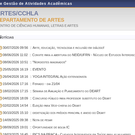
de Gestão de Atividades Acadêmicas
RTES/CCHLA
EPARTAMENTO DE ARTES
NTRO DE CIÊNCIAS HUMANAS, LETRAS E ARTES
Notícias
30/07/2026 09:56
:: Arte, educação, tecnologia e inclusão em diálogo!
08/06/2026 11:02
:: Convite para a abertura do NEID/UFRN - Núcleo de Estudos Interdisc
08/06/2026 10:51
:: "Nordestes imaginados"
25/05/2026 16:19
:: EVENTO
26/04/2026 18:16
:: YOGA INTEGRAL Ação extensionista
15/04/2026 17:16
:: Feriado - dia 21/04
18/02/2026 17:15
:: Semana de Avaliação e Planejamento do DEART
04/02/2026 18:09
:: Concurso público para professor substituto do Deart
02/02/2026 14:54
:: Eleição para Vice-chefia do Deart
30/10/2025 15:10
:: dedetização dos prédios principal e anexo do Deart
14/09/2025 09:38
:: Nota de pesar
08/09/2025 19:01
:: Oportunidade de bolsa IC
18/03/2025 16:45
:: PICS NA PRAÇA - Cuidados Integrativos em Saúde para as mulheres