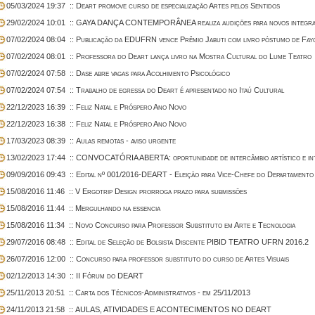
05/03/2024 19:37
:: Deart promove curso de especialização Artes pelos Sentidos
29/02/2024 10:01
:: GAYA DANÇA CONTEMPORÂNEA realiza audições para novos integra
07/02/2024 08:04
:: Publicação da EDUFRN vence Prêmio Jabuti com livro póstumo de Fa
07/02/2024 08:01
:: Professora do Deart lança livro na Mostra Cultural do Lume Teatro
07/02/2024 07:58
:: Dase abre vagas para Acolhimento Psicológico
07/02/2024 07:54
:: Trabalho de egressa do Deart é apresentado no Itaú Cultural
22/12/2023 16:39
:: Feliz Natal e Próspero Ano Novo
22/12/2023 16:38
:: Feliz Natal e Próspero Ano Novo
17/03/2023 08:39
:: Aulas remotas - aviso urgente
13/02/2023 17:44
:: CONVOCATÓRIA ABERTA: oportunidade de intercâmbio artístico e in
09/09/2016 09:43
:: Edital nº 001/2016-DEART - Eleição para Vice-Chefe do Departamento
15/08/2016 11:46
:: V Ergotrip Design prorroga prazo para submissões
15/08/2016 11:44
:: Mergulhando na essencia
15/08/2016 11:34
:: Novo Concurso para Professor Substituto em Arte e Tecnologia
29/07/2016 08:48
:: Edital de Seleção de Bolsista Discente PIBID TEATRO UFRN 2016.2
26/07/2016 12:00
:: Concurso para professor substituto do curso de Artes Visuais
02/12/2013 14:30
:: II Fórum do DEART
25/11/2013 20:51
:: Carta dos Técnicos-Administrativos - em 25/11/2013
24/11/2013 21:58
:: AULAS, ATIVIDADES E ACONTECIMENTOS NO DEART