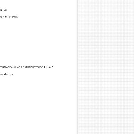
ntes
yga Ostrower
ternacional aos estudantes do DEART
 de Artes