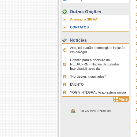
Outras Opções
Acessar o SIGAA
CONTATOS
Notícias
Arte, educação, tecnologia e inclusão
em diálogo!
Convite para a abertura do
NEID/UFRN - Núcleo de Estudos
Interdisciplinares da ...
"Nordestes imaginados"
EVENTO
YOGA INTEGRAL Ação extensionista
Ir ao Menu Principal