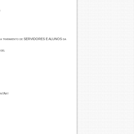
s
para tratamento de SERVIDORES E ALUNOS da
rgel
iv'Art