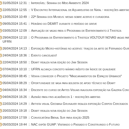
31/05/2024 12:31
:: Imperdível: Semana do Meio Ambiente 2024
22/05/2024 12:55
:: V Encontro Internacional de Aquarelistas de Natal - inscrições aberta
13/05/2024 10:49
:: 22ª Semana dos Museus: mesas sobre acervo e curadoria
09/05/2024 15:41
:: Horário do DEART durante o período de greve
03/05/2024 12:09
:: Ampliação de vagas para o Programa de Enfrentamento à Tristeza
29/04/2024 12:10
:: O Programa de Enfrentamento à Tristeza VOLTOU!! NOVAS vagas 
UFRN
26/04/2024 14:13
:: Exposição Micro-histórias no acervo: traços da arte de Fernando Gu
24/04/2024 18:36
:: Evento cancelado!
22/04/2024 18:50
:: Deart realiza nova edição do Jam Session
07/04/2024 10:10
:: UFRN alcança conceito máximo inédito em índice de qualidade
05/04/2024 08:45
:: Venha conhecer o Projeto "Mascaramentos em Espaços Urbanos"
05/04/2024 08:29
:: Oportunidade de vaga para bolsista de apoio técnico no Deart
04/04/2024 16:34
:: Discente do curso de Artes Visuais inaugura exposição na Galeria Conv
04/04/2024 16:26
:: Alemão para fins acadêmicos 1 - inscrições abertas
22/03/2024 14:29
:: Artista visual Geovana Grunauer realiza exposição Corpos Cerceados
20/03/2024 19:18
:: Deart realiza nova edição do Jam Session
18/03/2024 17:59
:: Convocatória Bienal Sur para edição 2025
05/03/2024 19:44
:: NAC expõe GUAP: Visitando o Passado e Construindo o Futuro